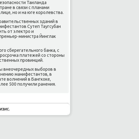
безопасности Таиланда
тране в связи с планами
лице, но и на юге королевства.
правительственных зданий в
анифестантов Сутеп Таугсубан
ть от электро и
премьер-министра Йинглак
о сберегательного банка, с
росрочка платежей со стороны
ственных провинций.
ны внеочередных выборов в
мнению манифестантов, в
те волнений в Бангкоке,
лее 500 получили ранения.
изис.