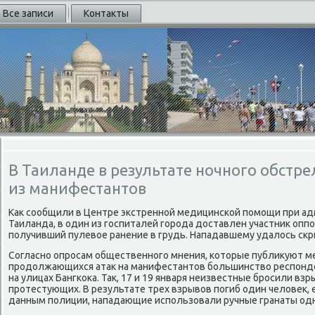
Все записи
Контакты
В Таиланде в результате ночного обстр
из манифестантов
Как сообщили в Центре экстренной медицинской помощи при а
Таиланда, в один из госпиталей города доставлен участник опп
получивший пулевое ранение в грудь. Нападавшему удалось скр
Согласно опросам общественного мнения, которые публикуют ме
продолжающихся атак на манифестантов большинство респонд
на улицах Бангкока. Так, 17 и 19 января неизвестные бросили вз
протестующих. В результате трех взрывов погиб один человек, 
данным полиции, нападающие использовали ручные гранаты одн