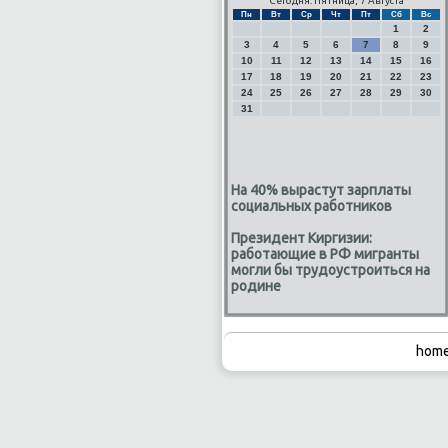
Сегодня: Пятница, 7 Августа
Пн
Вт
Ср
Чт
Пт
Сб
Вс
1
2
3
4
5
6
7
8
9
10
11
12
13
14
15
16
17
18
19
20
21
22
23
24
25
26
27
28
29
30
31
На 40% вырастут зарплаты
социальных работников
Президент Киргизии:
работающие в РФ мигранты
могли бы трудоустроиться на
родине
home