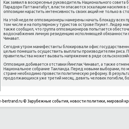
Как заявил в воскресенье руководитель Национального совета 
Парадорн Паттанатабут, власти опасаются эскалации насилия в с
оппозиции нарастить интенсивность своих акций не только в сто
На этой неделе оппозиционеры намерены начать блокаду всех 
том числе и на популярном у туристов острове Пхукет. Лидер м
также сообщил, что группа оппозиционеров попытается обесточи
водоснабжения личную резиденцию исполняющей обязанности 
Чинават.
Сегодня утром манифестанты блокировали офис государственног
целью помешать осуществить выплаты производителям риса. П
правительства может вызвать напряжение в ряде сельскохозяй
Оппозиция добивается отставки Йинглак Чинават, а также отме
Национальное собрание Таиланда. Перед новыми выборами, по 
стране необходимо провести политическую реформу. В результа
продолжающихся уже третий месяц, девять человек погибли, бо
-bertrand.ru © Зарубежные события, новости политики, мировой кр