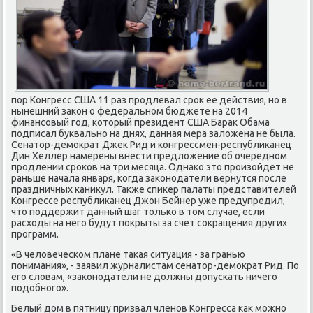
пор Конгресс США 11 раз продлевал срок ее действия, но в
нынешний закон о федеральном бюджете на 2014
финансовый год, который президент США Барак Обама
подписал буквально на днях, данная мера заложена не была.
Сенатор-демократ Джек Рид и конгрессмен-республиканец
Дин Хеллер намерены внести предложение об очередном
продлении сроков на три месяца. Однако это произойдет не
раньше начала января, когда законодатели вернутся после
праздничных каникул. Также спикер палаты представителей
Конгрессе республиканец Джон Бейнер уже предупредил,
что поддержит данный шаг только в том случае, если
расходы на него будут покрыты за счет сокращения других
программ.
«В человеческом плане такая ситуация - за гранью
понимания», - заявил журналистам сенатор-демократ Рид. По
его словам, «законодатели не должны допускать ничего
подобного».
Белый дом в пятницу призвал членов Конгресса как можно