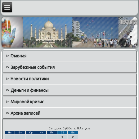
Главная
Зарубежные события
Новости политики
Деньги и финансы
Мировой кризис
Архив записей
Сегодня: Суббота, 8 Августа
Пн
Вт
Ср
Чт
Пт
Сб
Вс
1
2