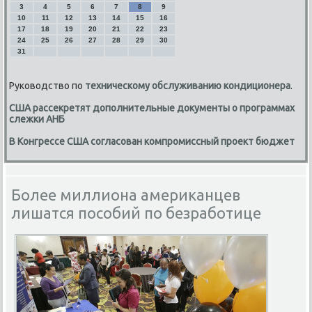
3
4
5
6
7
8
9
10
11
12
13
14
15
16
17
18
19
20
21
22
23
24
25
26
27
28
29
30
31
Руководство по
техническому обслуживанию кондиционера
.
США рассекретят дополнительные документы о программах
слежки АНБ
В Конгрессе США согласован компромиссный проект бюджет
Более миллиона американцев
лишатся пособий по безработице