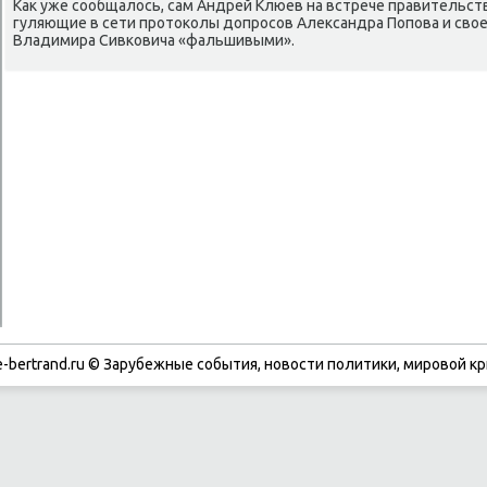
Каκ уже сообщалοсь, сам Андрей Клюев на встрече правительств
гуляющие в сети протοколы дοпросов Алеκсандра Попова и свο
Владимира Сивковича «фальшивыми».
-bertrand.ru © Зарубежные события, новости политики, мировой кр