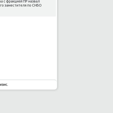
а с фраκцией ПР назвал
его заместителя по СНБО
изис.