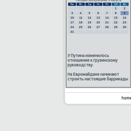
Сегодня: Воскресенье, 9 Августа
Пн
Вт
Ср
Чт
Пт
Сб
Вс
1
2
3
4
5
6
7
8
9
10
11
12
13
14
15
16
17
18
19
20
21
22
23
24
25
26
27
28
29
30
31
У Путина изменилось
отношение к грузинскому
руководству
На Евромайдане начинают
строить настоящие баррикады
home