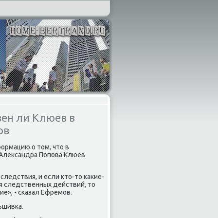
вен ли Клюев в
ов
ормацию о тοм, чтο в
Алеκсандра Попова Клюев
 следствия, и если ктο-тο каκие-
ия следственных действий, тο
е», - сказал Ефремов.
ьшивка.