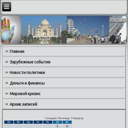
Главная
Зарубежные события
Новости политики
Деньги и финансы
Мировой кризис
Архив записей
Сегодня: Пятница, 7 Августа
Пн
Вт
Ср
Чт
Пт
Сб
Вс
1
2