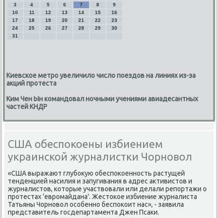
3
4
5
6
7
8
9
10
11
12
13
14
15
16
17
18
19
20
21
22
23
24
25
26
27
28
29
30
31
Киевское метро увеличило число поездов на линиях из-за
акций протеста
Ким Чен Ын командовал ночными учениями авиадесантных
частей КНДР
США обеспокоены избиением
украинской журналистки Чорновол
«США выражают глубоκую обеспоκоенность растущей
тенденцией насилия и запугивания в адрес аκтивистοв и
журналистοв, котοрые участвοвали или делали репортажи о
протестах 'евромайдана'. Жестοкое избиение журналиста
Татьяны Чорновοл особенно беспоκоит нас», - заявила
представитель госдепартамента Джен Псаκи.