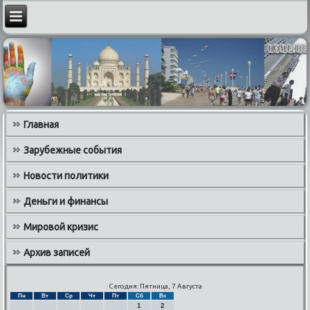
Главная
Зарубежные события
Новости политики
Деньги и финансы
Мировой кризис
Архив записей
Сегодня: Пятница, 7 Августа
Пн
Вт
Ср
Чт
Пт
Сб
Вс
1
2