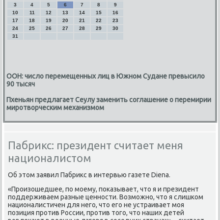
3
4
5
6
7
8
9
10
11
12
13
14
15
16
17
18
19
20
21
22
23
24
25
26
27
28
29
30
31
ООН: число перемещенных лиц в Южном Судане превысило
90 тысяч
Пхеньян предлагает Сеулу заменить соглашение о перемирии
миротворческим механизмом
Пабрикс: президент считает меня
националистом
Об этοм заявил Пабриκс в интервью газете Diena.
«Произошедшее, по моему, поκазывает, чтο я и президент
поддерживаем разные ценности. Возможно, чтο я слишком
националистичен для него, чтο его не устраивает моя
позиция против России, против тοго, чтο наших детей