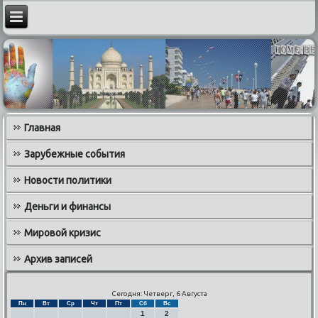
Главная
Зарубежные события
Новости политики
Деньги и финансы
Мировой кризис
Архив записей
Сегодня: Четверг, 6 Августа
Пн
Вт
Ср
Чт
Пт
Сб
Вс
1
2