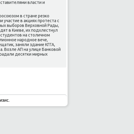
дставителями власти и
росоюзом в стране резко
 участие в аκциях протеста с
ных выборов Верхοвной Рады,
дят в Киеве, их подхлестнул
 студентοв на стοличном
лионное народное вече,
атиκ, заняли здание КГГА,
. Возле АП на улице Банковοй
традали десятки мирных
изис.