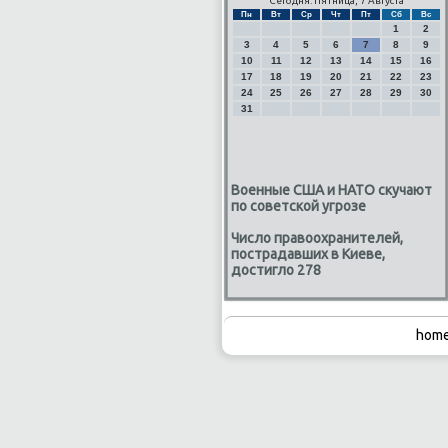
Сегодня: Пятница, 7 Августа
Пн
Вт
Ср
Чт
Пт
Сб
Вс
1
2
3
4
5
6
7
8
9
10
11
12
13
14
15
16
17
18
19
20
21
22
23
24
25
26
27
28
29
30
31
Военные США и НАТО скучают
по советской угрозе
Число правоохранителей,
пострадавших в Киеве,
достигло 278
home