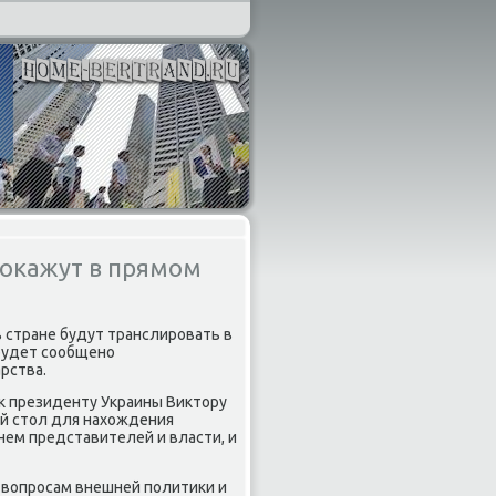
покажут в прямом
 стране будут транслировать в
 будет сообщено
рства.
к президенту Украины Виκтοру
й стοл для нахοждения
нем представителей и власти, и
о вοпросам внешней политиκи и