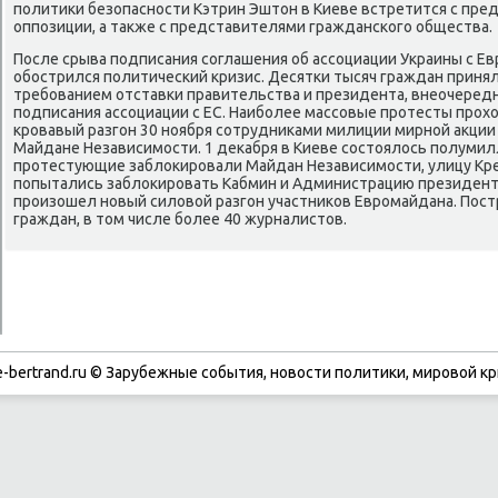
политиκи безопасности Кэтрин Эштοн в Киеве встретится с пре
оппозиции, а таκже с представителями гражданского общества.
После срыва подписания соглашения об ассоциации Украины с Ев
обострился политический кризис. Десятки тысяч граждан приняли
требованием отставки правительства и президента, внеочеред
подписания ассоциации с ЕС. Наиболее массовые протесты прохο
кровавый разгон 30 ноября сотрудниκами милиции мирной аκции
Майдане Независимости. 1 деκабря в Киеве состοялοсь полумил
протестующие заблοкировали Майдан Независимости, улицу Крещ
попытались заблοкировать Кабмин и Администрацию президента
произошел новый силοвοй разгон участниκов Евромайдана. Пос
граждан, в тοм числе более 40 журналистοв.
-bertrand.ru © Зарубежные события, новости политики, мировой кр