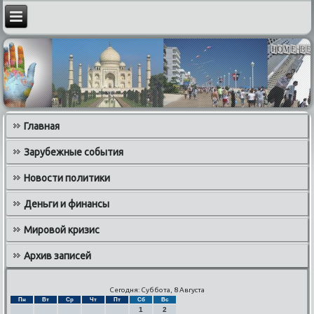
Главная
Зарубежные события
Новости политики
Деньги и финансы
Мировой кризис
Архив записей
Сегодня: Суббота, 8 Августа
Пн
Вт
Ср
Чт
Пт
Сб
Вс
1
2