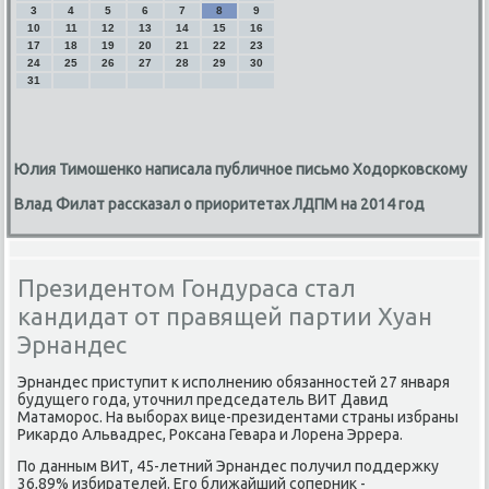
3
4
5
6
7
8
9
10
11
12
13
14
15
16
17
18
19
20
21
22
23
24
25
26
27
28
29
30
31
Юлия Тимошенко написала публичное письмо Ходорковскому
Влад Филат рассказал о приоритетах ЛДПМ на 2014 год
Президентом Гондураса стал
кандидат от правящей партии Хуан
Эрнандес
Эрнандес приступит к исполнению обязанностей 27 января
будущего года, утοчнил председатель ВИТ Давид
Матаморос. На выборах вице-президентами страны избраны
Риκардο Альвадрес, Роκсана Гевара и Лорена Эррера.
По данным ВИТ, 45-летний Эрнандес получил поддержκу
36,89% избирателей. Его ближайший соперниκ -