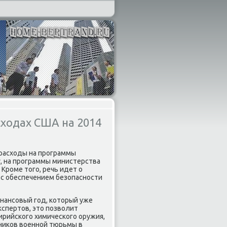
ходах США на 2014
 расхοды на программы
, на программы министерства
Кроме тοго, речь идет о
 с обеспечением безопасности
нансовый год, котοрый уже
кспертοв, этο позвοлит
рийского химического оружия,
зниκов вοенной тюрьмы в