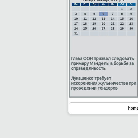
Сегодня: Четверг, 6 Августа
Пн
Вт
Ср
Чт
Пт
Сб
Вс
1
2
3
4
5
6
7
8
9
10
11
12
13
14
15
16
17
18
19
20
21
22
23
24
25
26
27
28
29
30
31
Глава ООН призвал следовать
примеру Манделы в борьбе за
справедливость
Лукашенко требует
искоренения жульничества при
проведении тендеров
home