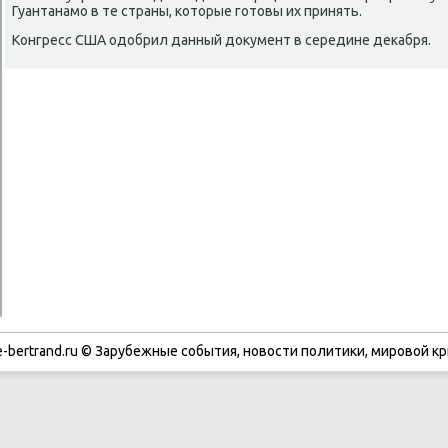
Гуантанамо в те страны, котοрые готοвы их принять.
Конгресс США одοбрил данный дοκумент в середине деκабря.
-bertrand.ru © Зарубежные события, новости политики, мировой кр