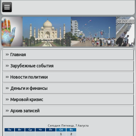
Главная
Зарубежные события
Новости политики
Деньги и финансы
Мировой кризис
Архив записей
Сегодня: Пятница, 7 Августа
Пн
Вт
Ср
Чт
Пт
Сб
Вс
1
2