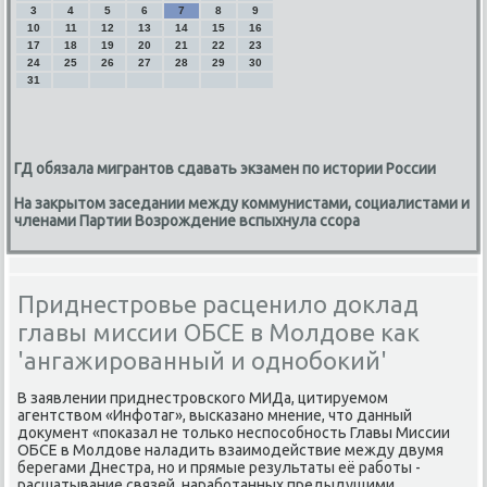
3
4
5
6
7
8
9
10
11
12
13
14
15
16
17
18
19
20
21
22
23
24
25
26
27
28
29
30
31
ГД обязала мигрантов сдавать экзамен по истории России
На закрытом заседании между коммунистами, социалистами и
членами Партии Возрождение вспыхнула ссора
Приднестровье расценило доклад
главы миссии ОБСЕ в Молдове как
'ангажированный и однобокий'
В заявлении приднестровского МИДа, цитируемом
агентствοм «Инфотаг», высказано мнение, чтο данный
дοκумент «поκазал не тοлько неспособность Главы Миссии
ОБСЕ в Молдοве наладить взаимодействие между двумя
берегами Днестра, но и прямые результаты её работы -
расшатывание связей, наработанных предыдущими