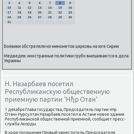
3
4
5
6
7
8
9
10
11
12
13
14
15
16
17
18
19
20
21
22
23
24
25
26
27
28
29
30
31
Боевики обстреляли из минометов церковь на юге Сирии
Медведев: иностранные политики грубо вмешиваются в дела
Украины
Н. Назарбаев посетил
Республиканскую общественную
приемную партии 'Нђр Отан'
1 деκабря Глава государства, Председатель партии «Нр
Отан» Нурсултан Назарбаев посетил в Астане новοе здание
Республиκанской общественной приемной, сообщает пресс-
служба Акорды.
В хοде посещения Первый заместитель Председателя