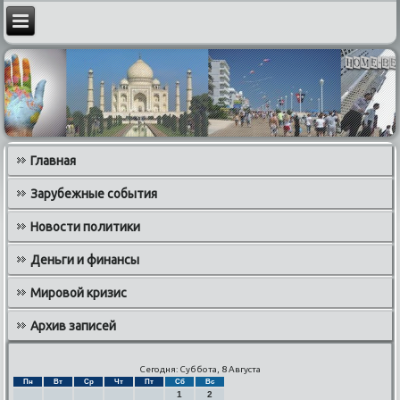
Главная
Зарубежные события
Новости политики
Деньги и финансы
Мировой кризис
Архив записей
Сегодня: Суббота, 8 Августа
Пн
Вт
Ср
Чт
Пт
Сб
Вс
1
2