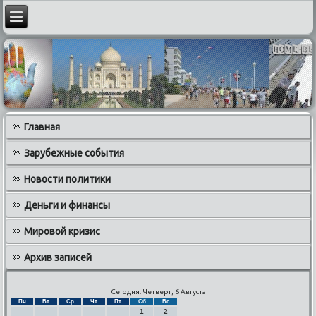
Главная
Зарубежные события
Новости политики
Деньги и финансы
Мировой кризис
Архив записей
Сегодня: Четверг, 6 Августа
Пн
Вт
Ср
Чт
Пт
Сб
Вс
1
2