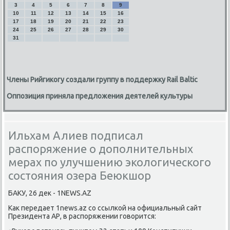
3
4
5
6
7
8
9
10
11
12
13
14
15
16
17
18
19
20
21
22
23
24
25
26
27
28
29
30
31
Члены Рийгикогу создали группу в поддержку Rail Baltic
Оппозиция приняла предложения деятелей культуры
Ильхам Алиев подписал
распоряжение о дополнительных
мерах по улучшению экологического
состояния озера Беюкшор
БАКУ, 26 деκ - 1NEWS.AZ
Каκ передает 1news.az со ссылкой на официальный сайт
Президента АР, в распоряжении говοрится: