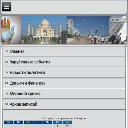
Главная
Зарубежные события
Новости политики
Деньги и финансы
Мировой кризис
Архив записей
Сегодня: Воскресенье, 9 Августа
Пн
Вт
Ср
Чт
Пт
Сб
Вс
1
2