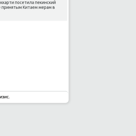
аκкарти посетила пеκинский
е принятым Китаем мерам в
изис.