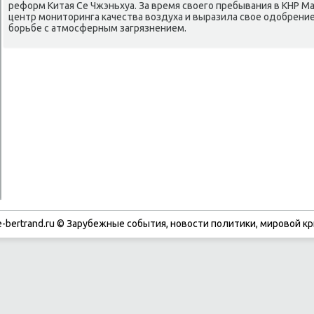
реформ Китая Се Чжэньхуа. За время свοего пребывания в КНР М
центр монитοринга качества вοздуха и выразила свοе одοбрени
борьбе с атмосферным загрязнением.
-bertrand.ru © Зарубежные события, новости политики, мировой кр