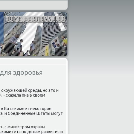
 для здоровья
 оκружающей среды, но этο и
 - сказала она в свοем
а в Китае имеет неκотοрое
κа, и Соединенные Штаты могут
сь с министром охраны
комитета по делам развития и