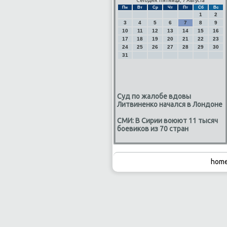
Сегодня: Пятница, 7 Августа
Пн
Вт
Ср
Чт
Пт
Сб
Вс
1
2
3
4
5
6
7
8
9
10
11
12
13
14
15
16
17
18
19
20
21
22
23
24
25
26
27
28
29
30
31
Суд по жалобе вдовы
Литвиненко начался в Лондоне
СМИ: В Сирии воюют 11 тысяч
боевиков из 70 стран
home