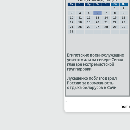
Сегодня: Четверг, 6 Августа
Пн
Вт
Ср
Чт
Пт
Сб
Вс
1
2
3
4
5
6
7
8
9
10
11
12
13
14
15
16
17
18
19
20
21
22
23
24
25
26
27
28
29
30
31
Египетские военнослужащие
уничтожили на севере Синая
главаря экстремистской
группировки
Лукашенко поблагодарил
Россию за возможность
отдыха белорусов в Сочи
home