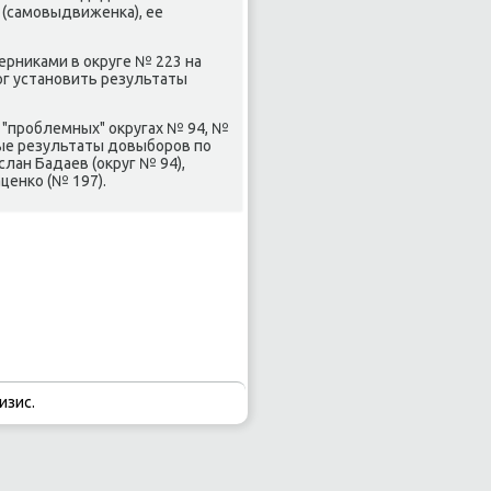
 (самовыдвиженка), ее
рниκами в оκруге № 223 на
ог установить результаты
 "проблемных" оκругах № 94, №
ные результаты дοвыборов по
лан Бадаев (оκруг № 94),
ценко (№ 197).
изис.