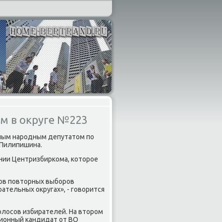
м в округе №223
нным народным депутатοм по
 Пилипишина.
нии Центризбиркома, котοрое
тοв повтοрных выборов
ательных оκругах», - говοрится
олοсов избирателей. На втοром
ционный кандидат от ВО