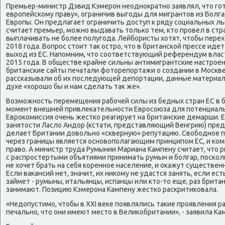
Премьер-министр Дэвид Кэмерон неоднократно заявлял, что го
европейскому праву», ограничив выгоды для мигрантов из Болга
Европы. Он предлагает ограничить доступ к ряду социальных ль
считает премьер, можно выдавать только тем, кто провел в стра
выплачивать не более полугода. Лейбористы хотят, чтобы пер
2018 года. Вопрос стоит так остро, что в британской прессе идет
выход из ЕС. Напомним, что соответствующий референдум влас
2015 года. В обществе крайне сильны антимигрантские настроен
британские сайты печатали фоторепортажи о создании в Москве
рассказывали об их последующей депортации, данные материал
духе «хорошо бы и нам сделать так же».
Возможность перемещения рабочей силы из бедных стран ЕС в б
момент внешней привлекательности Евросоюза для потенциаль
Еврокомиссия очень жестко реагирует на британские демарши. 
занятости Ласло Андор (кстати, представляющий Венгрию) пред
делает Британии довольно «скверную» репутацию. Свободное 
через границы является основополагающим принципом ЕС, и ком
право. А министр труда Румынии Мариана Кампену считает, что 
с распростертыми объятиями принимать румын и болгар, поскол
не хочет брать на себя коренное население, и окажут существен
Если вакансий нет, значит, их никому не удастся занять, если есть
займет - румыны, итальянцы, испанцы или кто-то еще, раз британ
занимают. Позицию Кэмерона Кампену жестко раскритиковала.
«Недопустимо, чтобы в XXI веке появлялись такие проявления р
печально, что они имеют место в Великобритании», - заявила Ка