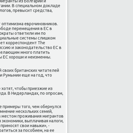
мигранты из Болгарии и
тании. В специальном докладе
алогов, превысит средства,
 оптимизма еврочиновников.
боде перемещения в ЕС в
ократы ответили им по
социальные системы слишком
ает корреспондент The
миссию и законодательство ЕС в
 желающим много платить
ы ЕС хороши и неизменны.
ей своих британских читателей
 Румынии еще на год, что
 хотят, чтобы приезжие из
да. В Нидерландах, по опросам,
 примеры того, чем обернулся
 мнение нескольких семей,
 местом проживания мигрантов
 экономики, выплачивая налоги,
приносят свои навыки», -
атиться за пособием, на ее