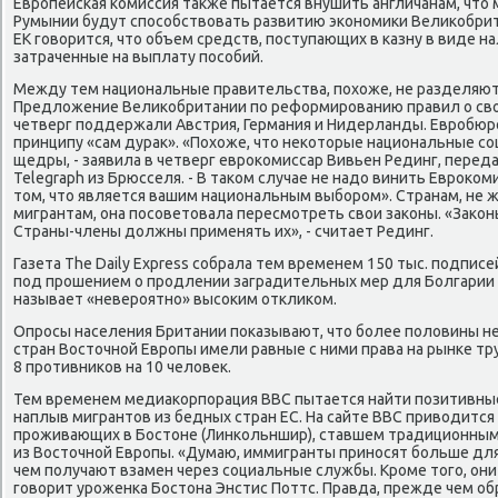
Европейская комиссия также пытается внушить англичанам, что 
Румынии будут способствовать развитию экономики Великобри
ЕК говорится, что объем средств, поступающих в казну в виде н
затраченные на выплату пособий.
Между тем национальные правительства, похоже, не разделяют
Предложение Великобритании по реформированию правил о сво
четверг поддержали Австрия, Германия и Нидерланды. Евробюр
принципу «сам дурак». «Похоже, что некоторые национальные 
щедры, - заявила в четверг еврокомиссар Вивьен Рединг, перед
Telegraph из Брюсселя. - В таком случае не надо винить Евроко
том, что является вашим национальным выбором». Странам, не
мигрантам, она посоветовала пересмотреть свои законы. «Закон
Страны-члены должны применять их», - считает Рединг.
Газета The Daily Express собрала тем временем 150 тыс. подпис
под прошением о продлении заградительных мер для Болгарии и
называет «невероятно» высоким откликом.
Опросы населения Британии показывают, что более половины не
стран Восточной Европы имели равные с ними права на рынке тру
8 противников на 10 человек.
Тем временем медиакорпорация BBC пытается найти позитивные
наплыв мигрантов из бедных стран ЕС. На сайте BBC приводится
проживающих в Бостоне (Линкольншир), ставшем традиционным
из Восточной Европы. «Думаю, иммигранты приносят больше для
чем получают взамен через социальные службы. Кроме того, они 
говорит уроженка Бостона Энстис Поттс. Правда, прежде чем обр