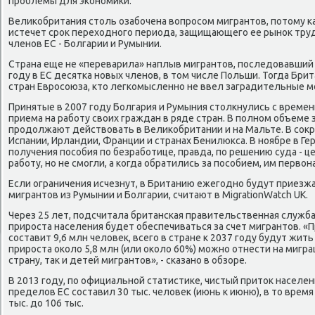
проблемы для экономики.
Великобритания столь озабочена вопросом мигрантов, потому ка
истечет срок переходного периода, защищающего ее рынок тру
членов ЕС - Болгарии и Румынии.
Страна еще не «переварила» наплыв мигрантов, последовавший 
году в ЕС десятка новых членов, в том числе Польши. Тогда Бри
стран Евросоюза, кто легкомысленно не ввел заградительные м
Принятые в 2007 году Болгария и Румыния столкнулись с време
приема на работу своих граждан в ряде стран. В полном объем
продолжают действовать в Великобритании и на Мальте. В сокра
Испании, Ирландии, Франции и странах Бенилюкса. В ноябре в Г
получения пособия по безработице, правда, по решению суда - ц
работу, но не смогли, а когда обратились за пособием, им перво
Если ограничения исчезнут, в Британию ежегодно будут приезжа
мигрантов из Румынии и Болгарии, считают в MigrationWatch UK.
Через 25 лет, подсчитала британская правительственная служб
прироста населения будет обеспечиваться за счет мигрантов. «П
составит 9,6 млн человек, всего в стране к 2037 году будут жит
прироста около 5,8 млн (или около 60%) можно отнести на миграц
страну, так и детей мигрантов», - сказано в обзоре.
В 2013 году, по официальной статистике, чистый приток населе
пределов ЕС составил 30 тыс. человек (июнь к июню), в то время к
тыс. до 106 тыс.