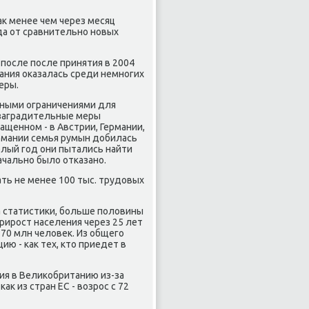
к менее чем через месяц
да от сравнительно новых
после после принятия в 2004
тания оказалась среди немногих
еры.
нными ограничениями для
е заградительные меры
щенном - в Австрии, Германии,
ермании семья румын добилась
елый год они пытались найти
начально было отказано.
ть не менее 100 тыс. трудовых
а статистики, больше половины
рирост населения через 25 лет
ь 70 млн человек. Из общего
ию - как тех, кто приедет в
ния в Великобританию из-за
ак из стран ЕС - возрос с 72