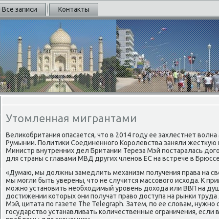
Все записи
Контакты
Утомленная мигрантами
Великобритания опасается, что в 2014 году ее захлестнет волна
Румынии. Политики Соединенного Королевства заняли жесткую 
Министр внутренних дел Британии Тереза Мэй постаралась дого
для страны с главами МВД других членов ЕС на встрече в Брюссе
«Думаю, мы должны замедлить механизм получения права на св
мы могли быть уверены, что не случится массового исхода. К пр
можно установить необходимый уровень дохода или ВВП на душ
достижении которых они получат право доступа на рынки труда 
Мэй, цитата по газете The Telegraph. Затем, по ее словам, нужно
государство устанавливать количественные ограничения, если в