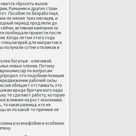
товится «бросить вызов
рии, Румынии и других стран
гот. Пособие по безработице,
не не менее трех месяцев, и
еходный период продлили до
 сейчас активная кампания за
ти пообещали провести после
ия. Когда летом этого года
 спецлагерей для мигрантов и
ы получали сотни откликов в
олее богатые - ключевой
ных новых членов. Потому
Еврокомиссар по вопросам
упредил, что подобная позиция
передвижение рабочей силы
иссия обещает отстаивать это
рынкам вроде британского надо
ьку те сделают работу, которую
ное влияние на рост экономики.
, то какая разница, кто их
цы их по какой-то причине не
асизма и ксенофобии и особенно
мпену.