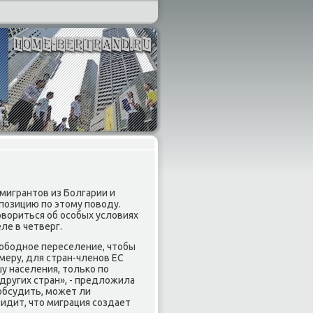
 мигрантов из Болгарии и
позицию по этому поводу.
вориться об особых условиях
ле в четверг.
ободное переселение, чтобы
имеру, для стран-членов ЕС
у населения, только по
других стран», - предложила
 обсудить, может ли
идит, что миграция создает