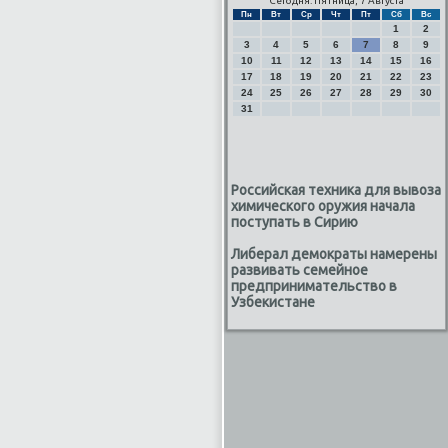
Сегодня: Пятница, 7 Августа
Пн
Вт
Ср
Чт
Пт
Сб
Вс
1
2
3
4
5
6
7
8
9
10
11
12
13
14
15
16
17
18
19
20
21
22
23
24
25
26
27
28
29
30
31
Российская техника для вывоза
химического оружия начала
поступать в Сирию
Либерал демократы намерены
развивать семейное
предпринимательство в
Узбекистане