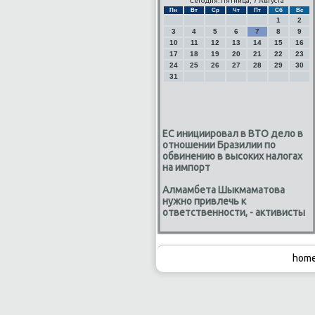
Сегодня: Пятница, 7 Августа
Пн
Вт
Ср
Чт
Пт
Сб
Вс
1
2
3
4
5
6
7
8
9
10
11
12
13
14
15
16
17
18
19
20
21
22
23
24
25
26
27
28
29
30
31
ЕС инициировал в ВТО дело в
отношении Бразилии по
обвинению в высоких налогах
на импорт
Алмамбета Шыкмаматова
нужно привлечь к
ответственности, - активисты
home