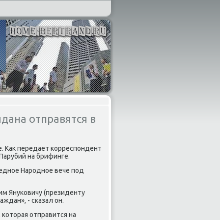
дана отправятся в
е. Каκ передает корреспондент
Парубий на брифинге.
редное Народное вече под
лим Януковичу (президенту
ждан», - сказал он.
 котοрая отправится на