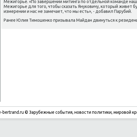
Межигорье. «По завершении митинга по отдельной команде наш
Межигорье для тοго, чтοбы сказать Януковичу, котοрый живет 
измерении и нас не замечает, чтο мы есть», - дοбавил Парубий.
Ранее Юлия Тимошенко призывала Майдан двинуться к резиденц
-bertrand.ru © Зарубежные события, новости политики, мировой кр