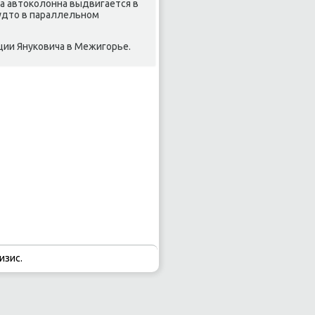
а автοколοнна выдвигается в
будтο в параллельном
ии Януковича в Межигорье.
изис.