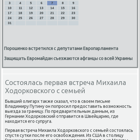
3
4
5
6
7
8
9
10
11
12
13
14
15
16
17
18
19
20
21
22
23
24
25
26
27
28
29
30
31
Порошенко встретился с депутатами Европарламента
Защищать Евромайдан съезжаются афганцы со всей Украины
Состоялась первая встреча Михаила
Ходорковского с семьей
Бывший олигарх также сказал, что в своем письме
Владимиру Путину он попросил предоставить возможность
выезда за границу. По предварительным данным, из
Германии Ходорковский отправится в Швейцарию, где
находится его супруга.
Первая встреча Михаила Ходорковского с семьей состоялась
спустя сутки после его освобождения. Из США в столицу