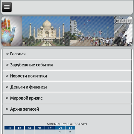
Главная
Зарубежные события
Новости политики
Деньги и финансы
Мировой кризис
Архив записей
Сегодня: Пятница, 7 Августа
Пн
Вт
Ср
Чт
Пт
Сб
Вс
1
2