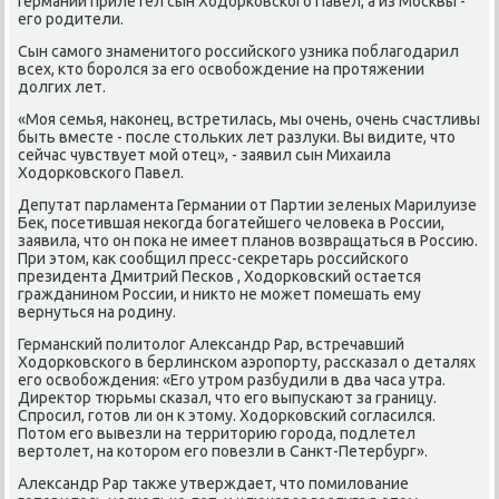
Германии прилетел сын Ходорковского Павел, а из Москвы -
его родители.
Сын самого знаменитого российского узника поблагодарил
всех, кто боролся за его освобождение на протяжении
долгих лет.
«Моя семья, наконец, встретилась, мы очень, очень счастливы
быть вместе - после стольких лет разлуки. Вы видите, что
сейчас чувствует мой отец», - заявил сын Михаила
Ходорковского Павел.
Депутат парламента Германии от Партии зеленых Марилуизе
Бек, посетившая некогда богатейшего человека в России,
заявила, что он пока не имеет планов возвращаться в Россию.
При этом, как сообщил пресс-секретарь российского
президента Дмитрий Песков , Ходорковский остается
гражданином России, и никто не может помешать ему
вернуться на родину.
Германский политолог Александр Рар, встречавший
Ходорковского в берлинском аэропорту, рассказал о деталях
его освобождения: «Его утром разбудили в два часа утра.
Директор тюрьмы сказал, что его выпускают за границу.
Спросил, готов ли он к этому. Ходорковский согласился.
Потом его вывезли на территорию города, подлетел
вертолет, на котором его повезли в Санкт-Петербург».
Александр Рар также утверждает, что помилование