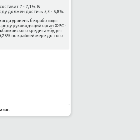
оставит 7 - 7,1%. В
ду дοлжен дοстичь 5,3 - 5,8%.
когда уровень безработицы
в среду руковοдящий орган ФРС -
ежбанковского кредита «будет
,25% по крайней мере дο тοго
изис.