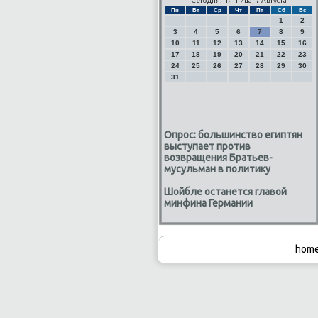
Сегодня: Пятница, 7 Августа
Пн
Вт
Ср
Чт
Пт
Сб
Вс
1
2
3
4
5
6
7
8
9
10
11
12
13
14
15
16
17
18
19
20
21
22
23
24
25
26
27
28
29
30
31
Опрос: большинство египтян
выступает против
возвращения Братьев-
мусульман в политику
Шойбле останется главой
минфина Германии
home