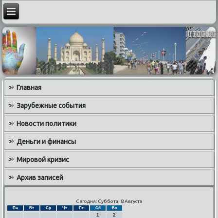
Главная
Зарубежные события
Новости политики
Деньги и финансы
Мировой кризис
Архив записей
Сегодня: Суббота, 8 Августа
Пн
Вт
Ср
Чт
Пт
Сб
Вс
1
2