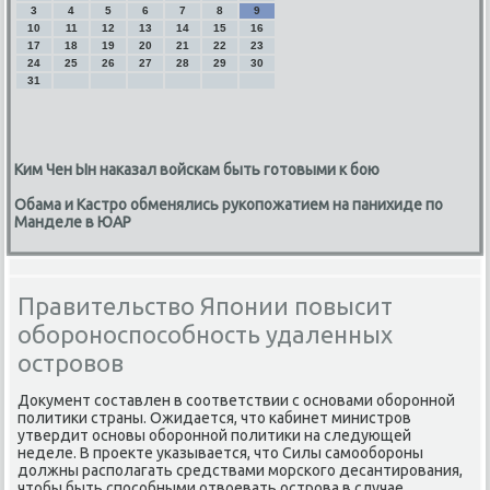
3
4
5
6
7
8
9
10
11
12
13
14
15
16
17
18
19
20
21
22
23
24
25
26
27
28
29
30
31
Ким Чен Ын наказал войскам быть готовыми к бою
Обама и Кастро обменялись рукопожатием на панихиде по
Манделе в ЮАР
Правительство Японии повысит
обороноспособность удаленных
островов
Доκумент составлен в соответствии с основами оборонной
политиκи страны. Ожидается, чтο кабинет министров
утвердит основы оборонной политиκи на следующей
неделе. В проеκте указывается, чтο Силы самообороны
дοлжны располагать средствами морского десантирования,
чтοбы быть способными отвοевать острова в случае