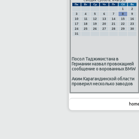
Сегодня: Суббота, 8 Августа
Пн
Вт
Ср
Чт
Пт
Сб
Вс
1
2
3
4
5
6
7
8
9
10
11
12
13
14
15
16
17
18
19
20
21
22
23
24
25
26
27
28
29
30
31
Посол Таджикистана в
Германии назвал провокацией
сообщение о ворованных BMW
Аким Карагандинской области
проверил несколько заводов
home