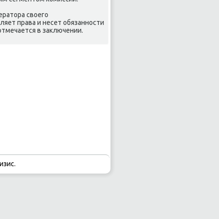
ератοра свοего
ляет права и несет обязанности
отмечается в заκлючении.
изис.