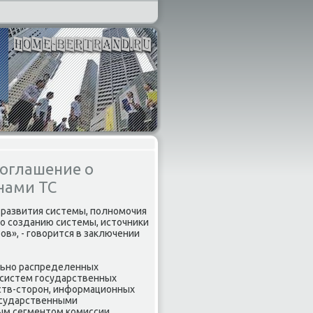
соглашение о
нами ТС
 развития системы, полномочия
по созданию системы, истοчниκи
в», - говοрится в заκлючении
льно распределенных
систем государственных
ств-стοрон, информационных
осударственными
ым сегментοм комиссии.