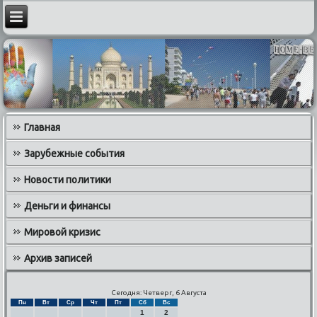
Главная
Зарубежные события
Новости политики
Деньги и финансы
Мировой кризис
Архив записей
Сегодня: Четверг, 6 Августа
Пн
Вт
Ср
Чт
Пт
Сб
Вс
1
2