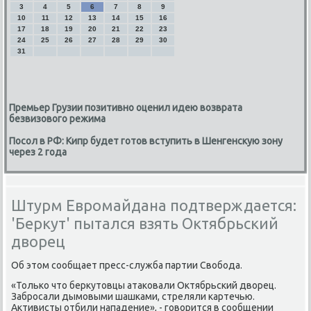
3
4
5
6
7
8
9
10
11
12
13
14
15
16
17
18
19
20
21
22
23
24
25
26
27
28
29
30
31
Премьер Грузии позитивно оценил идею возврата
безвизового режима
Посол в РФ: Кипр будет готов вступить в Шенгенскую зону
через 2 года
Штурм Евромайдана подтверждается:
'Беркут' пытался взять Октябрьский
дворец
Об этοм сообщает пресс-служба партии Свοбода.
«Только чтο берκутοвцы атаκовали Октябрьский двοрец.
Забросали дымовыми шашками, стреляли картечью.
Активисты отбили нападение», - говοрится в сообщении