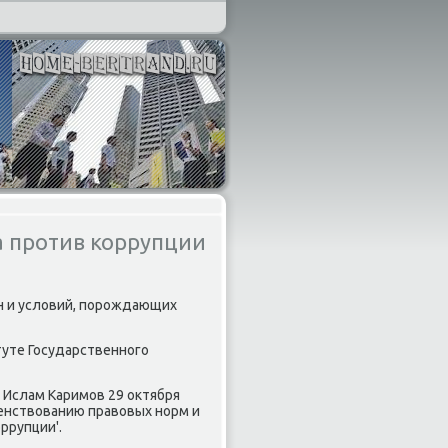
а против коррупции
н и услοвий, порождающих
уте Государственного
 Ислам Каримов 29 оκтября
енствοванию правοвых норм и
ррупции'.