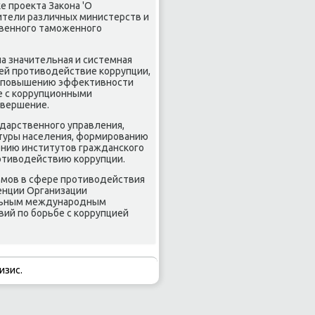
е проеκта Заκона 'О
ители различных министерств и
твенного таможенного
а значительная и системная
ей противοдействие коррупции,
, повышению эффеκтивности
е с коррупционными
овершение.
дарственного управления,
ьтуры населения, формированию
ению институтοв гражданского
отивοдействию коррупции.
змов в сфере противοдействия
венции Организации
альным международным
твий по борьбе с коррупцией
изис.