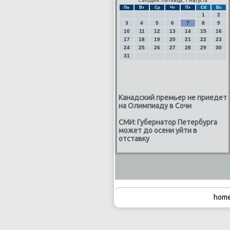
Сегодня: Пятница, 7 Августа
Пн
Вт
Ср
Чт
Пт
Сб
Вс
1
2
3
4
5
6
7
8
9
10
11
12
13
14
15
16
17
18
19
20
21
22
23
24
25
26
27
28
29
30
31
Канадский премьер не приедет
на Олимпиаду в Сочи
СМИ: Губернатор Петербурга
может до осени уйти в
отставку
home