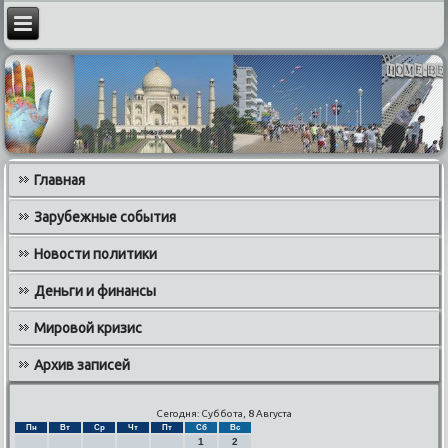
Главная
Зарубежные события
Новости политики
Деньги и финансы
Мировой кризис
Архив записей
Сегодня: Суббота, 8 Августа
Пн
Вт
Ср
Чт
Пт
Сб
Вс
1
2