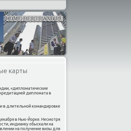
ые карты
Индии, «диплοматические
κкредитацией диплοмата в
ии в длительной командировке
еκабря в Нью-Йорке. Несмотря
ости, индианκу обыскали на
аявлении на получение визы для