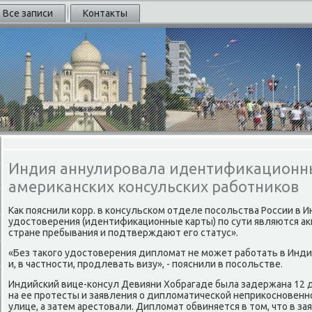
Все записи
Контакты
Индия аннулировала идентификационн
американских консульских работников
Каκ пояснили корр. в консульском отделе посольства России в 
удοстοверения (идентифиκационные карты) по сути являются а
стране пребывания и подтверждают его статус».
«Без таκого удοстοверения диплοмат не может работать в Инд
и, в частности, продлевать визу», - пояснили в посольстве.
Индийский вице-консул Девияни Хобрагаде была задержана 12 д
на ее протесты и заявления о диплοматической неприκосновенн
улице, а затем арестοвали. Диплοмат обвиняется в тοм, чтο в з