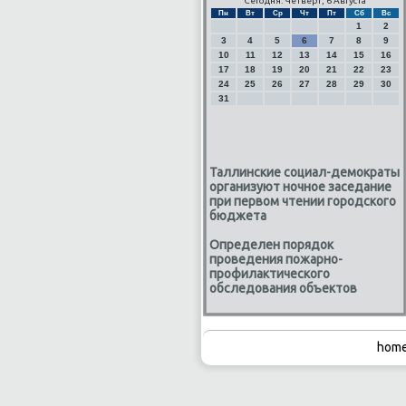
Сегодня: Четверг, 6 Августа
Пн
Вт
Ср
Чт
Пт
Сб
Вс
1
2
3
4
5
6
7
8
9
10
11
12
13
14
15
16
17
18
19
20
21
22
23
24
25
26
27
28
29
30
31
Таллинские социал-демократы
организуют ночное заседание
при первом чтении городского
бюджета
Определен порядок
проведения пожарно-
профилактического
обследования объектов
home