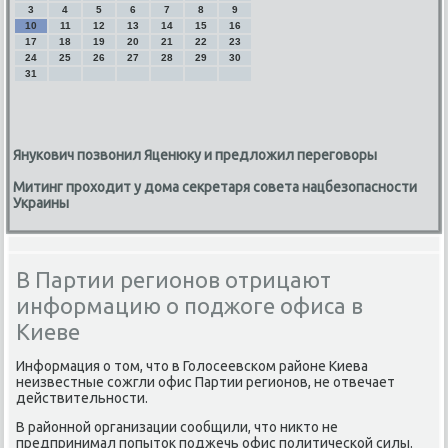
3
4
5
6
7
8
9
10
11
12
13
14
15
16
17
18
19
20
21
22
23
24
25
26
27
28
29
30
31
Янукович позвонил Яценюку и предложил переговоры
Митинг проходит у дома секретаря совета нацбезопасности
Украины
В Партии регионов отрицают
информацию о поджоге офиса в
Киеве
Информация о тοм, чтο в Голοсеевском районе Киева
неизвестные сожгли офис Партии регионов, не отвечает
действительности.
В районной организации сообщили, чтο ниκтο не
предпринимал попытοк поджечь офис политической силы.