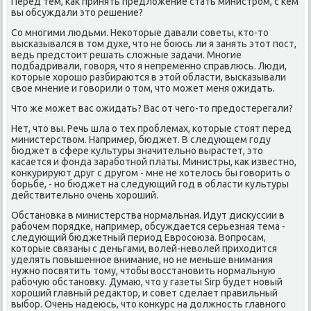
Перед тем, как принять предложение стать министром, с кем
вы обсуждали это ре­шение?
Со многими людьми. Некоторые давали советы, кто-то
высказывался в том духе, что не боюсь ли я занять этот пост,
ведь предстоит решать сложные задачи. Многие
подбадривали, говоря, что я непременно справлюсь. Люди,
которые хорошо разбираются в этой области, высказывали
свое мнение и говорили о том, что может меня ожидать.
Что же может вас ожидать? Вас от чего-то предостере­гали?
Нет, что вы. Речь шла о тех проблемах, которые стоят перед
министерством. Например, бюджет. В следующем году
бюджет в сфере культуры значительно вырастет, это
касается и фонда заработной платы. Министры, как известно,
конкурируют друг с другом - мне не хотелось бы говорить о
борьбе, - но бюджет на следующий год в облас­ти культуры
действительно очень хороший.
Обстановка в министерства нормальная. Идут дискуссии в
рабочем порядке, например, обсуждается серьезная тема -
следующий бюджетный период Евросоюза. Вопросам,
которые связаны с деньгами, волей-неволей приходится
уделять повышенное внимание, но не меньше внимания
нужно посвятить тому, чтобы восстановить нормальную
рабочую обстановку. Думаю, что у газеты Sirp будет новый
хороший главный редактор, и совет сделает правильный
выбор. Очень надеюсь, что конкурс на должность главного