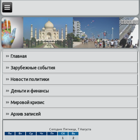
Главная
Зарубежные события
Новости политики
Деньги и финансы
Мировой кризис
Архив записей
Сегодня: Пятница, 7 Августа
Пн
Вт
Ср
Чт
Пт
Сб
Вс
1
2