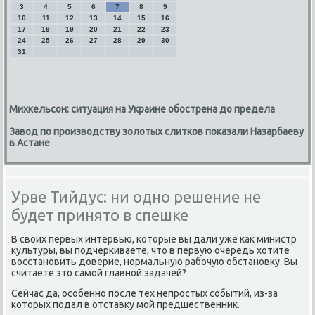
3
4
5
6
7
8
9
10
11
12
13
14
15
16
17
18
19
20
21
22
23
24
25
26
27
28
29
30
31
Михкельсон: ситуация на Украине обострена до предела
Завод по производству золотых слитков показали Назарбаеву
в Астане
Урве Тийдус: ни одно решение не
будет принято в спешке
В своих первых интервью, которые вы дали уже как министр
культуры, вы подчеркиваете, что в первую очередь хотите
восстановить доверие, нормальную рабочую обстановку. Вы
считаете это самой главной задачей?
Сейчас да, особенно после тех непростых событий, из-за
которых подал в отставку мой предшественник.