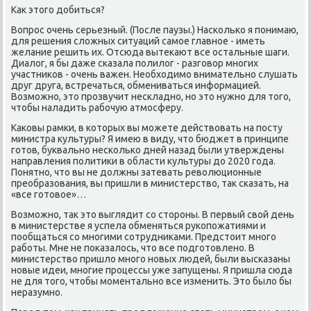
Как этого добиться?
Вопрос очень серьезный. (Пос­ле паузы.) Насколько я понимаю,
для решения сложных ситуаций самое главное - иметь
желание решить их. Отсюда вытекают все остальные шаги.
Диалог, я бы даже сказала полилог - разговор многих
участников - очень важен. Необходимо внимательно слушать
друг друга, встречаться, обмениваться информацией.
Возможно, это прозвучит нескладно, но это нужно для того,
чтобы наладить рабочую атмосферу.
Каковы рамки, в которых вы можете действовать на посту
министра культуры? Я имею в виду, что бюджет в принципе
готов, буквально несколько дней назад были утверждены
направления политики в области культуры до 2020 года.
Понятно, что вы не должны затевать революционные
преобразования, вы пришли в министерство, так сказать, на
«все готовое»…
Возможно, так это выглядит со стороны. В первый свой день
в министерстве я успела обменяться рукопожатиями и
пообщаться со многими сотрудниками. Предстоит много
работы. Мне не показалось, что все подготовлено. В
министерство пришло много новых людей, были высказаны
новые идеи, многие процессы уже запущены. Я пришла сюда
не для того, чтобы моментально все изменить. Это было бы
неразумно.