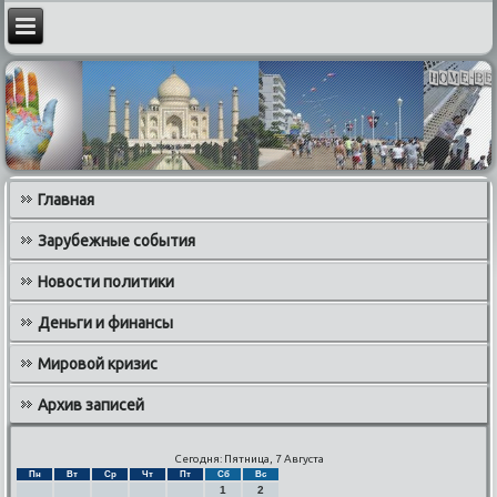
Главная
Зарубежные события
Новости политики
Деньги и финансы
Мировой кризис
Архив записей
Сегодня: Пятница, 7 Августа
Пн
Вт
Ср
Чт
Пт
Сб
Вс
1
2