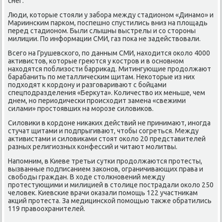
снег.
Люди, которые стояли у забора между стадионом «Динамо» и
Мариинским парком, поспешно спустились вниз на площадь
перед стадионом. Были слышны выстрелы и со стороны
милиции. По информации СМИ, газ пока не задействовали.
Всего на Грушевского, по данным СМИ, находится около 4000
активистов, которые греются у костров и в основном
находятся поблизости баррикад. Митингующие продолжают
барабанить по металлическим щитам. Некоторые из них
подходят к кордону и разговаривают с бойцами
спецподразделения «Беркута». Количество их меньше, чем
днем, но периодически происходит замена «свежими
силами» простоявших на морозе силовиков.
Силовики в кордоне никаких действий не принимают, иногда
стучат щитами и подпрыгивают, чтобы согреться. Между
активистами и силовиками стоят около 20 представителей
разных религиозных конфессий и читают молитвы.
Напомним, в Киеве третьи сутки продолжаются протесты,
вызванные подписанием законов, ограничивающих права и
свободы граждан. В ходе столкновений между
протестующими и милицией в столице пострадали около 250
человек. Киевские врачи оказали помощь 122 участникам
акций протеста. За медицинской помощью также обратились
119 правоохранителей.