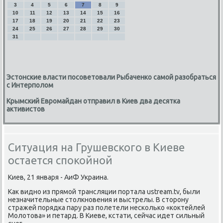
3
4
5
6
7
8
9
10
11
12
13
14
15
16
17
18
19
20
21
22
23
24
25
26
27
28
29
30
31
Эстонские власти посоветовали Рыбаченко самой разобраться
с Интерполом
Крымский Евромайдан отправил в Киев два десятка
активистов
Ситуация на Грушевского в Киеве
остается спокойной
Киев, 21 января - АиФ Украина.
Как видно из прямой трансляции портала ustream.tv, были
незначительные столкновения и выстрелы. В сторону
стражей порядка пару раз полетели несколько «коктейлей
Молотова» и петард. В Киеве, кстати, сейчас идет сильный