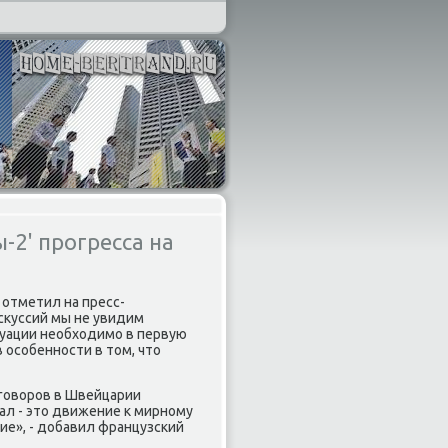
2' прогресса на
отметил на пресс-
скуссий мы не увидим
туации необходимо в первую
 особенности в том, что
еговоров в Швейцарии
ал - это движение к мирному
ие», - добавил французский