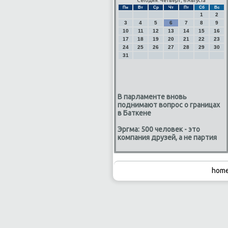
Сегодня: Четверг, 6 Августа
Пн
Вт
Ср
Чт
Пт
Сб
Вс
1
2
3
4
5
6
7
8
9
10
11
12
13
14
15
16
17
18
19
20
21
22
23
24
25
26
27
28
29
30
31
В парламенте вновь
поднимают вопрос о границах
в Баткене
Эргма: 500 человек - это
компания друзей, а не партия
home