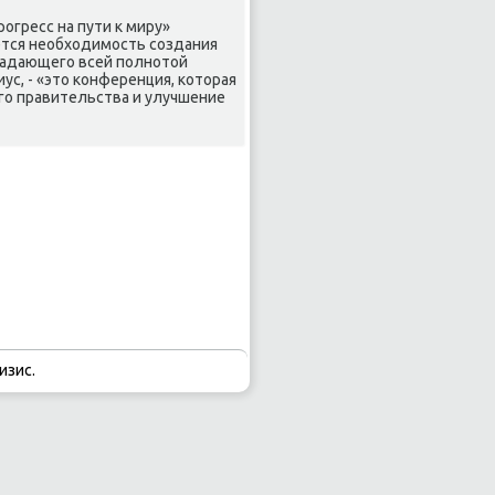
огресс на пути к миру»
ется необходимость создания
бладающего всей полнотой
с, - «это конференция, которая
го правительства и улучшение
изис.