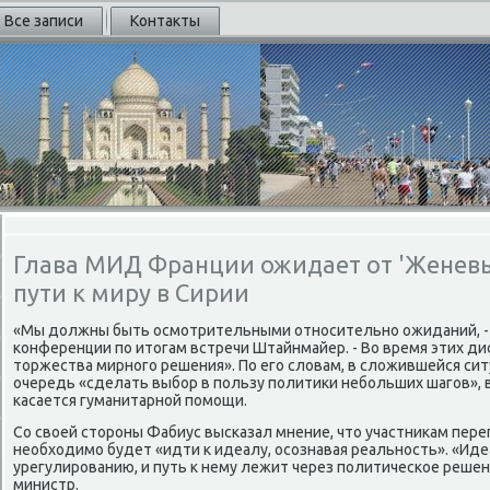
Все записи
Контакты
Глава МИД Франции ожидает от 'Женевы-
пути к миру в Сирии
«Мы должны быть осмотрительными относительно ожиданий, - 
конференции по итогам встречи Штайнмайер. - Во время этих ди
торжества мирного решения». По его словам, в сложившейся си
очередь «сделать выбор в пользу политики небольших шагов», в
касается гуманитарной помощи.
Со своей стороны Фабиус высказал мнение, что участникам пер
необходимо будет «идти к идеалу, осознавая реальность». «Иде
урегулированию, и путь к нему лежит через политическое решен
министр.