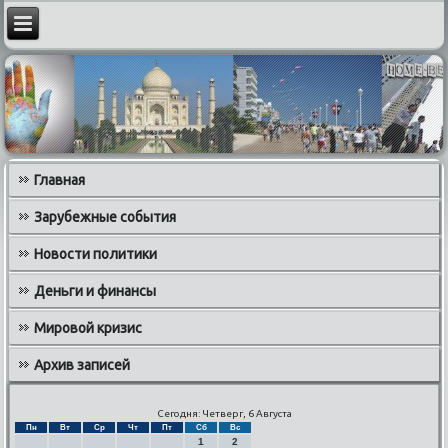
Главная
Зарубежные события
Новости политики
Деньги и финансы
Мировой кризис
Архив записей
Сегодня: Четверг, 6 Августа
Пн
Вт
Ср
Чт
Пт
Сб
Вс
1
2