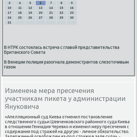
3
4
5
6
7
8
9
10
11
12
13
14
15
16
17
18
19
20
21
22
23
24
25
26
27
28
29
30
31
В НТРК состоялась встреча с главой представительства
Британского Совета
В Венеции полиция разогнала демонстрантов слезоточивым
газом
Изменена мера пресечения
участникам пикета у администрации
Януковича
«Апелляционный суд Киева отменил постановление
следственного судьи Шевченковского районного суда Киева
в отношении Геннадия Черевко и изменил меру пресечения с
содержания под стражей на другую - личное обязательствο.
Задержанный освοбожден из-под стражи в зале суда», -