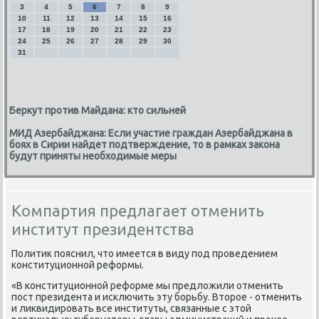
3
4
5
6
7
8
9
10
11
12
13
14
15
16
17
18
19
20
21
22
23
24
25
26
27
28
29
30
31
Беркут против Майдана: кто сильней
МИД Азербайджана: Если участие граждан Азербайджана в
боях в Сирии найдет подтверждение, то в рамках закона
будут приняты необходимые меры
Компартия предлагает отменить
институт президентства
Политик пояснил, что имеется в виду под проведением
конституционной реформы.
«В конституционной реформе мы предложили отменить
пост президента и исключить эту борьбу. Второе - отменить
и ликвидировать все институты, связанные с этой