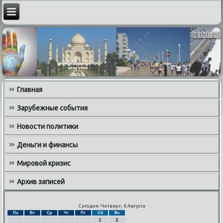
Главная
Зарубежные события
Новости политики
Деньги и финансы
Мировой кризис
Архив записей
Сегодня: Четверг, 6 Августа
Пн
Вт
Ср
Чт
Пт
Сб
Вс
1
2