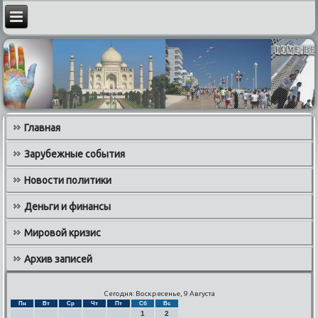
Главная
Зарубежные события
Новости политики
Деньги и финансы
Мировой кризис
Архив записей
Сегодня: Воскресенье, 9 Августа
Пн
Вт
Ср
Чт
Пт
Сб
Вс
1
2