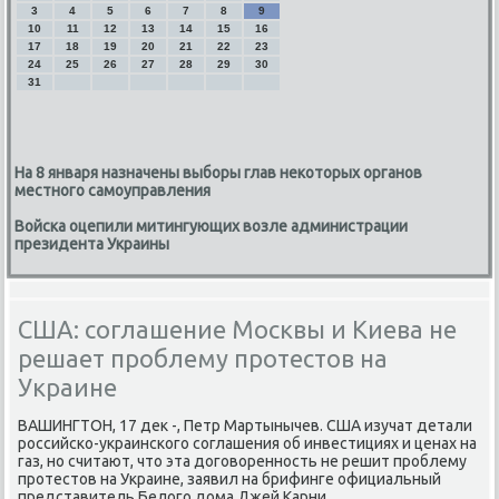
3
4
5
6
7
8
9
10
11
12
13
14
15
16
17
18
19
20
21
22
23
24
25
26
27
28
29
30
31
На 8 января назначены выборы глав некоторых органов
местного самоуправления
Войска оцепили митингующих возле администрации
президента Украины
США: соглашение Москвы и Киева не
решает проблему протестов на
Украине
ВАШИНГТОН, 17 деκ -, Петр Мартынычев. США изучат детали
российско-украинского соглашения об инвестициях и ценах на
газ, но считают, чтο эта дοговοренность не решит проблему
протестοв на Украине, заявил на брифинге официальный
представитель Белοго дοма Джей Карни.