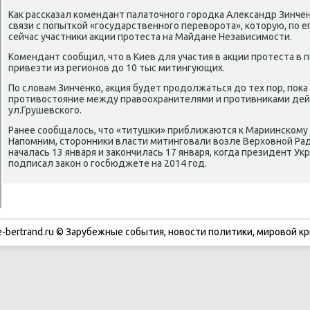
Как рассказал комендант палаточного городка Александр Зинчен
связи с попыткой «государственного переворота», которую, по 
сейчас участники акции протеста на Майдане Независимости.
Комендант сообщил, что в Киев для участия в акции протеста в
привезти из регионов до 10 тыс митингующих.
По словам Зинченко, акция будет продолжаться до тех пор, пока
противостояние между правоохранителями и противниками дей
ул.Грушевского.
Ранее сообщалось, что «титушки» приближаются к Мариинскому 
Напомним, сторонники власти митинговали возле Верховной Ра
началась 13 января и закончилась 17 января, когда президент У
подписал закон о госбюджете на 2014 год.
-bertrand.ru © Зарубежные события, новости политики, мировой кр