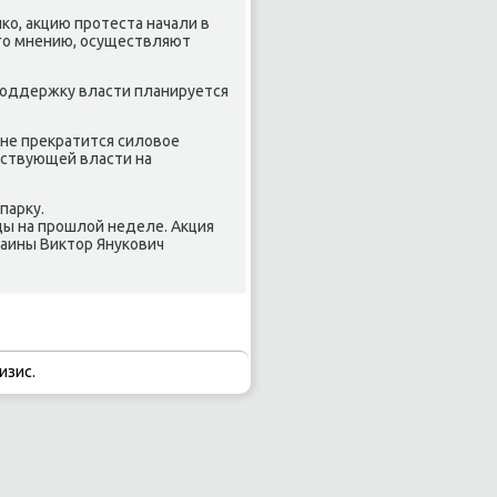
ко, акцию протеста начали в
его мнению, осуществляют
 поддержку власти планируется
 не прекратится силовое
ствующей власти на
парку.
ды на прошлой неделе. Акция
краины Виктор Янукович
изис.