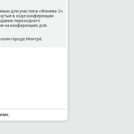
имым для участия в «Женеве-2»
гнутые в ходе конференции
оздание переходного
ие на конференцию для
рском городе Монтрё.
изис.