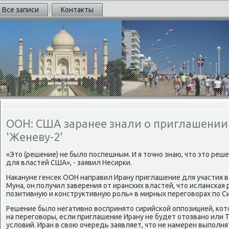
Все записи
Контакты
ООН: США заранее знали о приглашении
'Женеву-2'
«Это (решение) не было поспешным. И я точно знаю, что это ре
для властей США», - заявил Несирки.
Накануне генсек ООН направил Ирану приглашение для участия в
Муна, он получил заверения от иранских властей, что исламская
позитивную и конструктивную роль» в мирных переговорах по С
Решение было негативно воспринято сирийской оппозицией, кото
на переговоры, если приглашение Ирану не будет отозвано или 
условий. Иран в свою очередь заявляет, что не намерен выпол