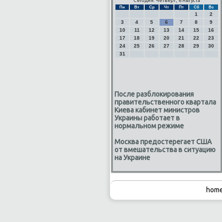
Сегодня: Четверг, 6 Августа
Пн
Вт
Ср
Чт
Пт
Сб
Вс
1
2
3
4
5
6
7
8
9
10
11
12
13
14
15
16
17
18
19
20
21
22
23
24
25
26
27
28
29
30
31
После разблокирования
правительственного квартала
Киева кабинет министров
Украины работает в
нормальном режиме
Москва предостерегает США
от вмешательства в ситуацию
на Украине
home