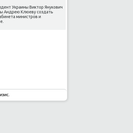
идент Украины Виктор Янукович
ны Андрею Клюеву создать
абинета министров и
е.
изис.