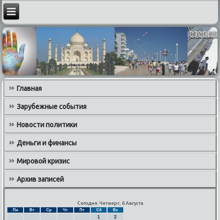
Главная
Зарубежные события
Новости политики
Деньги и финансы
Мировой кризис
Архив записей
Сегодня: Четверг, 6 Августа
Пн
Вт
Ср
Чт
Пт
Сб
Вс
1
2