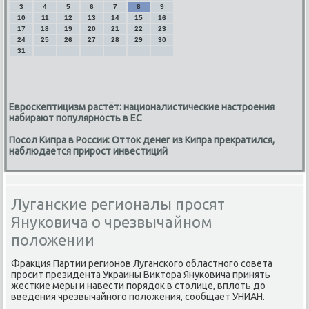
3
4
5
6
7
8
9
10
11
12
13
14
15
16
17
18
19
20
21
22
23
24
25
26
27
28
29
30
31
Евроскептицизм растёт: националистические настроения
набирают популярность в ЕС
Посол Кипра в России: Отток денег из Кипра прекратился,
наблюдается прирост инвестиций
Луганские регионалы просят
Януковича о чрезвычайном
положении
Фракция Партии регионов Луганского областного совета
просит президента Украины Виктора Януковича принять
жесткие меры и навести порядок в столице, вплоть до
введения чрезвычайного положения, сообщает УНИАН.