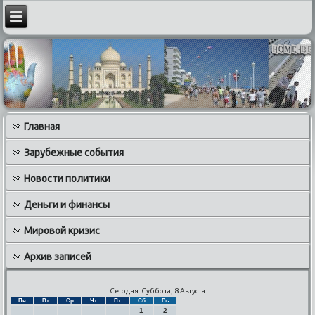
Главная
Зарубежные события
Новости политики
Деньги и финансы
Мировой кризис
Архив записей
Сегодня: Суббота, 8 Августа
Пн
Вт
Ср
Чт
Пт
Сб
Вс
1
2