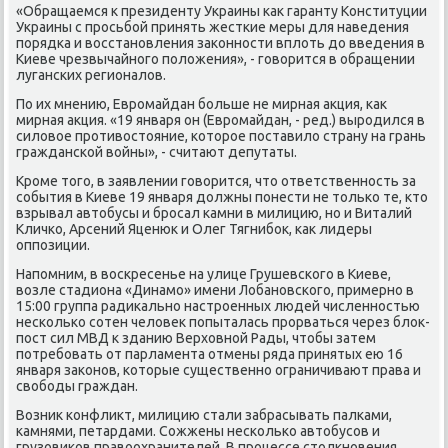
«Обращаемся к президенту Украины как гаранту Конституции
Украины с просьбой принять жесткие меры для наведения
порядка и восстановления законности вплоть до введения в
Киеве чрезвычайного положения», - говорится в обращении
луганских регионалов.
По их мнению, Евромайдан больше не мирная акция, как
мирная акция. «19 января он (Евромайдан, - ред.) выродился в
силовое противостояние, которое поставило страну на грань
гражданской войны», - считают депутаты.
Кроме того, в заявлении говорится, что ответственность за
события в Киеве 19 января должны понести не только те, кто
взрывал автобусы и бросал камни в милицию, но и Виталий
Кличко, Арсений Яценюк и Олег Тягнибок, как лидеры
оппозиции.
Напомним, в воскресенье на улице Грушевского в Киеве,
возле стадиона «Динамо» имени Лобановского, примерно в
15:00 группа радикально настроенных людей численностью
несколько сотен человек попыталась прорваться через блок-
пост сил МВД к зданию Верховной Рады, чтобы затем
потребовать от парламента отмены ряда принятых ею 16
января законов, которые существенно ограничивают права и
свободы граждан.
Возник конфликт, милицию стали забрасывать палками,
камнями, петардами. Сожжены несколько автобусов и
грузовиков правоохранителей. В процессе столкновения