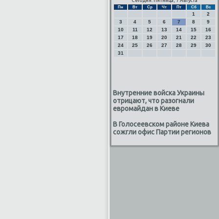
Сегодня: Пятница, 7 Августа
Пн
Вт
Ср
Чт
Пт
Сб
Вс
1
2
3
4
5
6
7
8
9
10
11
12
13
14
15
16
17
18
19
20
21
22
23
24
25
26
27
28
29
30
31
Внутренние войска Украины
отрицают, что разогнали
евромайдан в Киеве
В Голосеевском районе Киева
сожгли офис Партии регионов