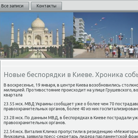
Все записи
Контакты
Новые беспорядки в Киеве. Хроника со
В воскресенье, 19 января, в центре Киева возобновились столкн
милицией. Противостояние происходит на улице Грушевского, в
квартала
23.55 мск. МВД Украины сообщает уже о более чем 70 пострада
правоохранительных органов, более 40 из них госпитализирован
23.28 мск. По данным МВД, в беспорядках в Киеве пострадали у
правоохранительных органов.
22.54 мск. Виталия Кличко пропустили в резиденцию «Межигорь
Януковича, заявила пресс-секретарь лидера парламентской фра