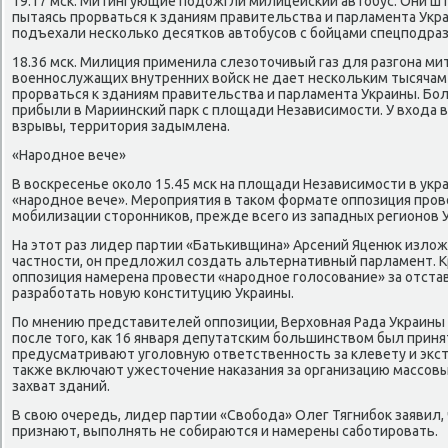
19.17 мск. Митингующие подожгли милицейский автобус. Они ш
пытаясь прорваться к зданиям правительства и парламента Укр
подъехали несколько десятков автобусов с бойцами спецподра
18.36 мск. Милиция применила слезоточивый газ для разгона м
военнослужащих внутренних войск не дает нескольким тысячам
прорваться к зданиям правительства и парламента Украины. Б
прибыли в Мариинский парк с площади Независимости. У входа 
взрывы, территория задымлена.
«Народное вече»
В воскресенье около 15.45 мск на площади Независимости в укр
«народное вече». Мероприятия в таком формате оппозиция про
мобилизации сторонников, прежде всего из западных регионов 
На этот раз лидер партии «Батькивщина» Арсений Яценюк излож
частности, он предложил создать альтернативный парламент. Кр
оппозиция намерена провести «народное голосование» за отста
разработать новую конституцию Украины.
По мнению представителей оппозиции, Верховная Рада Украины
после того, как 16 января депутатским большинством был приня
предусматривают уголовную ответственность за клевету и экс
также включают ужесточение наказания за организацию массовы
захват зданий.
В свою очередь, лидер партии «Свобода» Олег Тягнибок заявил, 
признают, выполнять не собираются и намерены саботировать.