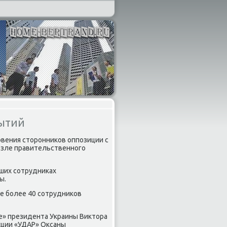
бытий
овения сторонников оппозиции с
озле правительственного
вших сотрудниках
ы.
же более 40 сотрудников
е» президента Украины Виктора
кции «УДАР» Оксаны