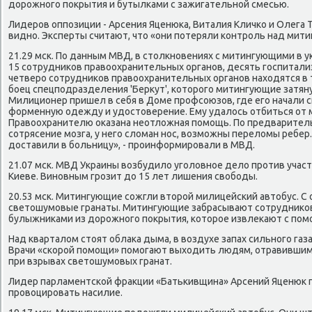
дорожного покрытия и бутылками с зажигательной смесью.
Лидеров оппозиции - Арсения Яценюка, Виталия Кличко и Олега Т
видно. Эксперты считают, что «они потеряли контроль над мит
21.29 мск. По данным МВД, в столкновениях с митингующими в 
15 сотрудников правоохранительных органов, десять госпитали
четверо сотрудников правоохранительных органов находятся в 
боец спецподразделения 'Беркут', которого митингующие затяну
Милиционер пришел в себя в Доме профсоюзов, где его начали с
форменную одежду и удостоверение. Ему удалось отбиться от
Правоохранителю оказана неотложная помощь. По предварител
сотрясение мозга, у него сломан нос, возможны переломы ребер.
доставили в больницу», - проинформировали в МВД.
21.07 мск. МВД Украины возбудило уголовное дело против учас
Киеве. Виновным грозит до 15 лет лишения свободы.
20.53 мск. Митингующие сожгли второй милицейский автобус. С 
светошумовые гранаты. Митингующие забрасывают сотруднико
булыжниками из дорожного покрытия, которое извлекают с пом
Над кварталом стоят облака дыма, в воздухе запах сильного газ
Врачи «скорой помощи» помогают выходить людям, отравившим
при взрывах светошумовых гранат.
Лидер парламентской фракции «Батькивщина» Арсений Яценюк 
провоцировать насилие.