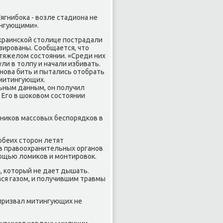
ягнибока - возле стадиона не
ингующими».
украинской столице пострадали
зированы. Сообщается, что
тяжелом состоянии. «Среди них
ли в толпу и начали избивать.
нова бить и пытались отобрать
 митингующих.
ьным данным, он получил
 Его в шоковом состоянии
тников массовых беспорядков в
обеих сторон летят
в правоохранительных органов
ощью ломиков и монтировок.
а, который не дает дышать.
ся газом, и получившим травмы
призвал митингующих не