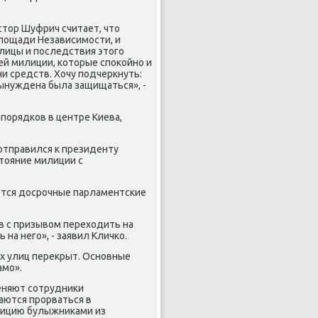
стор Шуфрич считает, что
лощади Независимости, и
олицы и последствия этого
ей милиции, которые спокойно и
и средств. Хочу подчеркнуть:
вынуждена была защищаться», -
спорядков в центре Киева,
отправился к президенту
тояние милиции с
ются досрочные парламентские
в с призывом переходить на
на него», - заявил Кличко.
ех улиц перекрыт. Основные
амо».
еняют сотрудники
аются прорваться в
лицию булыжниками из