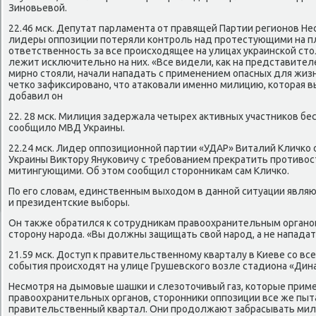
Зиновьевой.
22.46 мск. Депутат парламента от правящей Партии регионов Не
лидеры оппозиции потеряли контроль над протестующими на п
ответственность за все происходящее на улицах украинской ст
лежит исключительно на них. «Все видели, как на представител
мирно стояли, начали нападать с применением опасных для жизн
четко зафиксировано, что атаковали именно милицию, которая 
добавил он
22. 28 мск. Милиция задержала четырех активных участников бе
сообщило МВД Украины.
22.24 мск. Лидер оппозиционной партии «УДАР» Виталий Кличко 
Украины Виктору Януковичу с требованием прекратить противос
митингующими. Об этом сообщил сторонникам сам Кличко.
По его словам, единственным выходом в данной ситуации явля
и президентские выборы.
Он также обратился к сотрудникам правоохранительным органо
сторону народа. «Вы должны защищать свой народ, а не нападать 
21.59 мск. Доступ к правительственному кварталу в Киеве со вс
события происходят на улице Грушевского возле стадиона «Дин
Несмотря на дымовые шашки и слезоточивый газ, которые прим
правоохранительных органов, сторонники оппозиции все же пыт
правительственный квартал. Они продолжают забрасывать ми