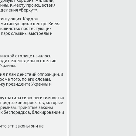
турмуют кордоны милиции,
аины. К месту происшествия
зделения «Беркут».
итингующих. Кордон
 митингующих в центре Киева
ольшинство протестующих
в парк слышны выстрелы и
аинской столице началось
водит еженедельно с целью
Украины.
ил план действий оппозиции. В
оме того, по его словам,
вку президента Украины и
 «утратила свою легитимность»
т ряд законопроектов, которые
тремизм. Принятые законы
х беспорядков, блокирование и
что эти законы они не