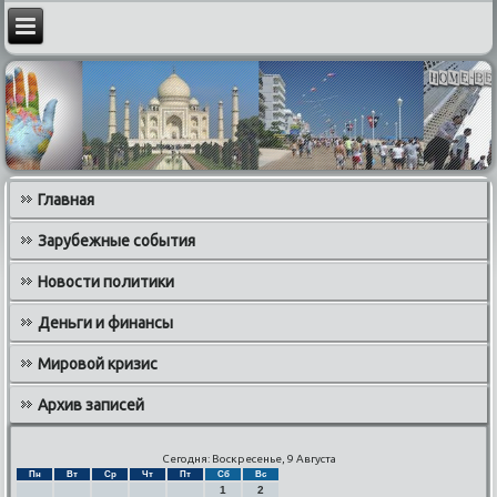
Главная
Зарубежные события
Новости политики
Деньги и финансы
Мировой кризис
Архив записей
Сегодня: Воскресенье, 9 Августа
Пн
Вт
Ср
Чт
Пт
Сб
Вс
1
2