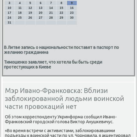
3
4
5
6
7
8
9
10
11
12
13
14
15
16
17
18
19
20
21
22
23
24
25
26
27
28
29
30
31
В Литве запись о национальности поставят в паспорт по
желанию гражданина
Тимошенко заявляет, что хотела бы быть среди
протестующих в Киеве
Мэр Ивано-Франковска: Вблизи
заблокированной людьми воинской
части провокаций нет
Об этом корреспонденту Укринформа сообщил Ивано-
Франковский городской голова Виктор Анушкевичус.
«Во время встречи с активистами, заблокировавшими
подъезды к воинской части по ул. Чорновила, я акцентировал