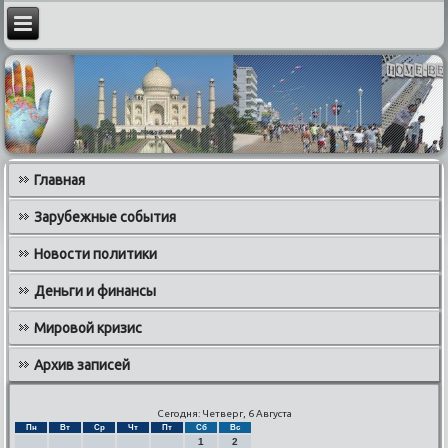
Главная
Зарубежные события
Новости политики
Деньги и финансы
Мировой кризис
Архив записей
Сегодня: Четверг, 6 Августа
Пн
Вт
Ср
Чт
Пт
Сб
Вс
1
2