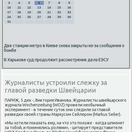
3
4
5
6
7
8
9
10
11
12
13
14
15
16
17
18
19
20
21
22
23
24
25
26
27
28
29
30
31
Две станции метро в Киеве снова закрыты из-за сообщения о
бомбе
В Харькове суд продолжит рассмотрение дела ЕЭСУ
Журналисты устроили слежку за
главой разведки Швейцарии
ПАРИЖ, 5 дек -, Виктория Иванова. Журналисты швейцарского
журнала Wochenzeitung (WOZ) провели необычный
эксперимент - в течение суток они следили за главой
разведки своей страны Маркусом Сейлером (Markus Seiler).
«Мы хотели показать ему, на что это похоже - когда шпионят
за тобой, и поменялись ролями», - цитирует представителя