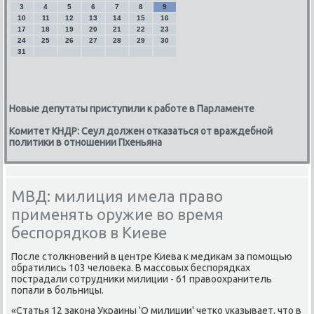
3
4
5
6
7
8
9
10
11
12
13
14
15
16
17
18
19
20
21
22
23
24
25
26
27
28
29
30
31
Новые депутаты приступили к работе в Парламенте
Комитет КНДР: Сеул должен отказаться от враждебной
политики в отношении Пхеньяна
МВД: милиция имела право
применять оружие во время
беспорядков в Киеве
После столкновений в центре Киева к медикам за помощью
обратились 103 человека. В массовых беспорядках
пострадали сотрудники милиции - 61 правоохранитель
попали в больницы.
«Статья 12 закона Украины 'О милиции' четко указывает, что в