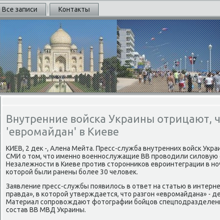
Все записи
Контакты
Внутренние войска Украины отрицают, ч
'евромайдан' в Киеве
КИЕВ, 2 дек -, Алена Мейта. Пресс-служба внутренних войск Ук
СМИ о том, что именно военнослужащие ВВ проводили силовую
Незалежности в Киеве против сторонников евроинтеграции в ноч
которой были ранены более 30 человек.
Заявление пресс-службы появилось в ответ на статью в интерн
правда», в которой утверждается, что разгон «евромайдана» - 
Материал сопровождают фотографии бойцов спецподразделения
состав ВВ МВД Украины.