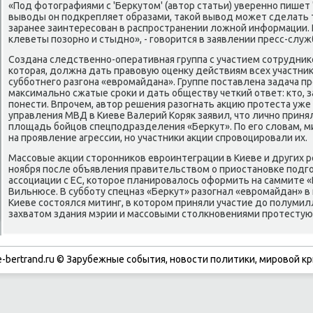
«Под фотографиями с 'Беркутом' (автор статьи) уверенно пишет 
выводы он подкрепляет образами, такой вывод может сделать 
заранее заинтересован в распространении ложной информации. 
клеветы позорно и стыдно», - говорится в заявлении пресс-служ
Создана следственно-оперативная группа с участием сотрудник
которая, должна дать правовую оценку действиям всех участни
субботнего разгона «евромайдана». Группе поставлена задача п
максимально сжатые сроки и дать обществу четкий ответ: кто, з
понести. Впрочем, автор решения разогнать акцию протеста уже 
управления МВД в Киеве Валерий Коряк заявил, что лично приня
площадь бойцов спецподразделения «Беркут». По его словам, 
на проявление агрессии, но участники акции спровоцировали их.
Массовые акции сторонников евроинтеграции в Киеве и других р
ноября после объявления правительством о приостановке подг
ассоциации с ЕС, которое планировалось оформить на саммите «
Вильнюсе. В субботу спецназ «Беркут» разогнал «евромайдан» в 
Киеве состоялся митинг, в котором приняли участие до полумил
захватом здания мэрии и массовыми столкновениями протестую
-bertrand.ru © Зарубежные события, новости политики, мировой кр