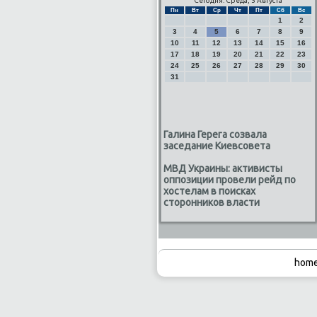
Сегодня: Среда, 5 Августа
Пн
Вт
Ср
Чт
Пт
Сб
Вс
1
2
3
4
5
6
7
8
9
10
11
12
13
14
15
16
17
18
19
20
21
22
23
24
25
26
27
28
29
30
31
Галина Герега созвала
заседание Киевсовета
МВД Украины: активисты
оппозиции провели рейд по
хостелам в поисках
сторонников власти
home