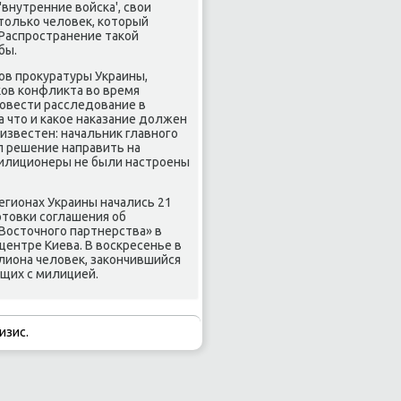
'внутренние войска', свои
только человек, который
Распространение такой
бы.
ов прокуратуры Украины,
ков конфликта во время
ровести расследование в
а что и какое наказание должен
известен: начальник главного
л решение направить на
милиционеры не были настроены
егионах Украины начались 21
отовки соглашения об
Восточного партнерства» в
центре Киева. В воскресенье в
лиона человек, закончившийся
щих с милицией.
изис.