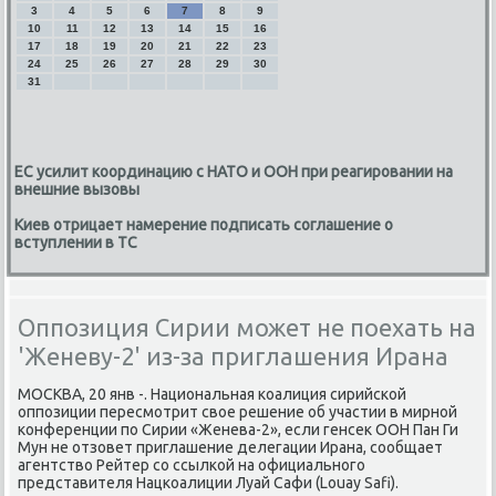
3
4
5
6
7
8
9
10
11
12
13
14
15
16
17
18
19
20
21
22
23
24
25
26
27
28
29
30
31
ЕС усилит координацию с НАТО и ООН при реагировании на
внешние вызовы
Киев отрицает намерение подписать соглашение о
вступлении в ТС
Оппозиция Сирии может не поехать на
'Женеву-2' из-за приглашения Ирана
МОСКВА, 20 янв -. Национальная коалиция сирийской
оппозиции пересмотрит свое решение об участии в мирной
конференции по Сирии «Женева-2», если генсек ООН Пан Ги
Мун не отзовет приглашение делегации Ирана, сообщает
агентство Рейтер со ссылкой на официального
представителя Нацкоалиции Луай Сафи (Louay Safi).