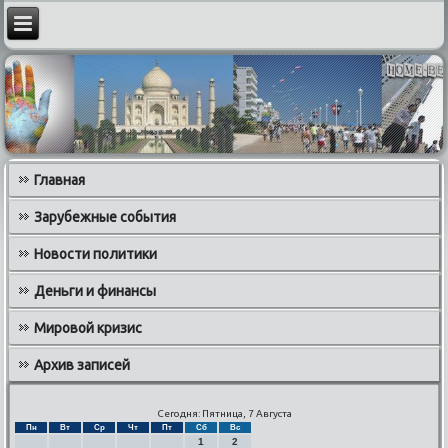
Главная
Зарубежные события
Новости политики
Деньги и финансы
Мировой кризис
Архив записей
Сегодня: Пятница, 7 Августа
Пн
Вт
Ср
Чт
Пт
Сб
Вс
1
2