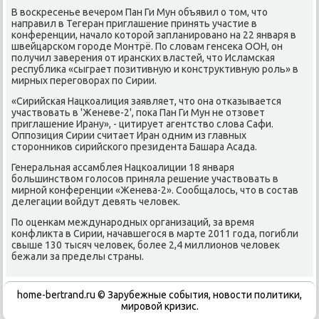
В воскресенье вечером Пан Ги Мун объявил о том, что
направил в Тегеран приглашение принять участие в
конференции, начало которой запланировано на 22 января в
швейцарском городе Монтрё. По словам генсека ООН, он
получил заверения от иранских властей, что Исламская
республика «сыграет позитивную и конструктивную роль» в
мирных переговорах по Сирии.
«Сирийская Нацкоалиция заявляет, что она отказывается
участвовать в 'Женеве-2', пока Пан Ги Мун не отзовет
приглашение Ирану», - цитирует агентство слова Сафи.
Оппозиция Сирии считает Иран одним из главных
сторонников сирийского президента Башара Асада.
Генеральная ассамблея Нацкоалиции 18 января
большинством голосов приняла решение участвовать в
мирной конференции «Женева-2». Сообщалось, что в состав
делегации войдут девять человек.
По оценкам международных организаций, за время
конфликта в Сирии, начавшегося в марте 2011 года, погибли
свыше 130 тысяч человек, более 2,4 миллионов человек
бежали за пределы страны.
home-bertrand.ru © Зарубежные события, новости политики,
мировой кризис.