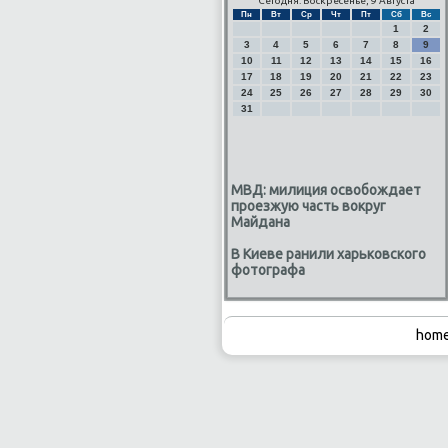
Сегодня: Воскресенье, 9 Августа
Пн
Вт
Ср
Чт
Пт
Сб
Вс
1
2
3
4
5
6
7
8
9
10
11
12
13
14
15
16
17
18
19
20
21
22
23
24
25
26
27
28
29
30
31
МВД: милиция освобождает
проезжую часть вокруг
Майдана
В Киеве ранили харьковского
фотографа
home