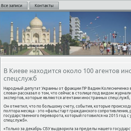
Все записи
Контакты
В Киеве находится около 100 агентов и
спецслужб
Народный депутат Украины от фракции ПР Вадим Колесниченко 
слова» рассказал о том, что сейчас в столице под видом журнал
экспертов, которые являются агентами иностранных спецслужб,
Он отметил, что по большому счету, события, которые происход
полтора месяца - это «фальстарт гражданского сопротивления, 
государственного переворота, который готовился на 2015 год с
спецслужб».
«Только за декабрь СБУ выдворила за пределы нашего государст