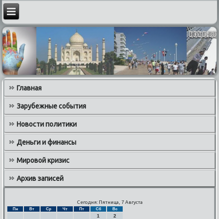
Главная
Зарубежные события
Новости политики
Деньги и финансы
Мировой кризис
Архив записей
Сегодня: Пятница, 7 Августа
Пн
Вт
Ср
Чт
Пт
Сб
Вс
1
2