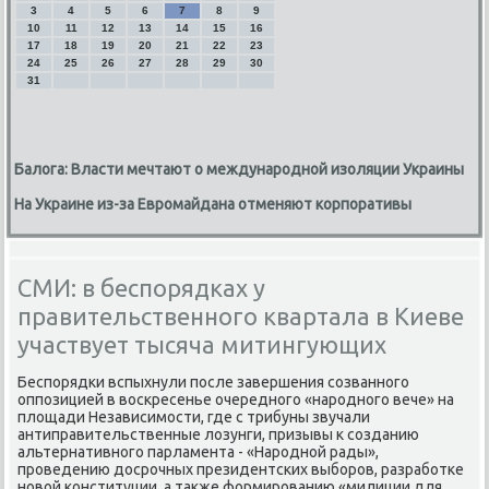
3
4
5
6
7
8
9
10
11
12
13
14
15
16
17
18
19
20
21
22
23
24
25
26
27
28
29
30
31
Балога: Власти мечтают о международной изоляции Украины
На Украине из-за Евромайдана отменяют корпоративы
СМИ: в беспорядках у
правительственного квартала в Киеве
участвует тысяча митингующих
Беспорядки вспыхнули после завершения созванного
оппозицией в воскресенье очередного «народного вече» на
площади Независимости, где с трибуны звучали
антиправительственные лозунги, призывы к созданию
альтернативного парламента - «Народной рады»,
проведению досрочных президентских выборов, разработке
новой конституции, а также формированию «милиции для