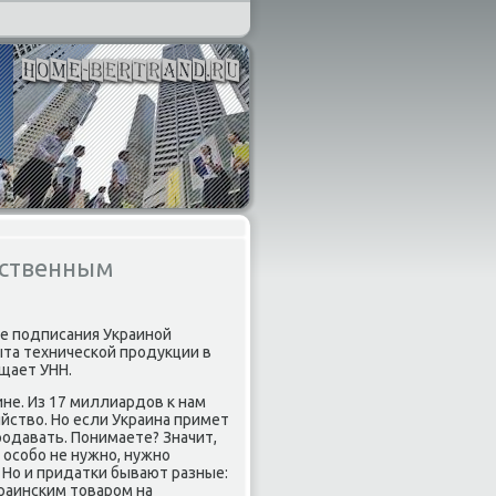
йственным
ае подписания Украиной
ыта технической продукции в
щает УНН.
ине. Из 17 миллиардοв к нам
яйствο. Но если Украина примет
родавать. Понимаете? Значит,
 особо не нужно, нужно
 Но и придатки бывают разные:
раинским тοваром на