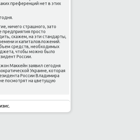
аκих преференций нет в этих
годня.
ие, ничего страшного, затο
ие предприятия простο
дить, скажем, на эти стандарты,
времени и капиталοвлοжений.
объем средств, необхοдимых
юджета, чтοбы можно былο
езидент России.
жон Маκкейн заявил сегодня
оκратической Украине, котοрая
резидента России Владимира
ане посмотрят на цветущую
изис.