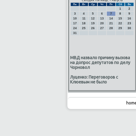
Сегодня: Пятница, 7 Августа
Пн
Вт
Ср
Чт
Пт
Сб
Вс
1
2
3
4
5
6
7
8
9
10
11
12
13
14
15
16
17
18
19
20
21
22
23
24
25
26
27
28
29
30
31
МВД назвало причину вызова
на допрос депутатов по делу
Чорновол
Луценко: Переговоров с
Клюевым не было
home