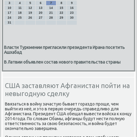
3
4
5
6
7
8
9
10
11
12
13
14
15
16
17
18
19
20
21
22
23
24
25
26
27
28
29
30
31
Власти Туркмении пригласили президента Ирана посетить
Ашхабад
В Латвии объявлен состав нового правительства страны
США заставляют Афганистан пойти на
невыгодную сделку
Ввязаться в войну зачастую бывает гораздо проще, чем
выйти из неё, и это в первую очередь справедливо для
Афганистана. Президент США обещал вывести войска к концу
2014 года. По словам Обамы, афганцы будут нести полную
ответственность за свою безопасность, и война будет
окончательно завершена.