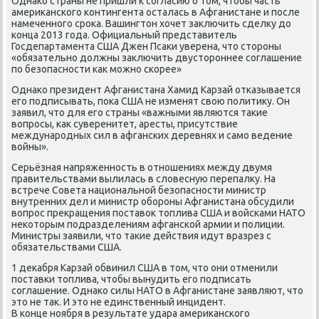
Однако страны не пришли к согласию о том, чтобы часть
американского контингента осталась в Афганистане и после
намеченного срока. Вашингтон хочет заключить сделку до
конца 2013 года. Официальный представитель
Госдепартамента США Джен Псаки уверена, что стороны
«обязательно должны заключить двустороннее соглашение
по безопасности как можно скорее»
Однако президент Афганистана Хамид Карзай отказывается
его подписывать, пока США не изменят свою политику. Он
заявил, что для его страны «важными являются такие
вопросы, как суверенитет, аресты, присутствие
международных сил в афганских деревнях и само ведение
войны».
Серьёзная напряженность в отношениях между двумя
правительствами вылилась в словесную перепалку. На
встрече Совета национальной безопасности министр
внутренних дел и министр обороны Афганистана обсудили
вопрос прекращения поставок топлива США и войсками НАТО
некоторым подразделениям афганской армии и полиции.
Министры заявили, что такие действия идут вразрез с
обязательствами США.
1 декабря Карзай обвинил США в том, что они отменили
поставки топлива, чтобы вынудить его подписать
соглашение. Однако силы НАТО в Афганистане заявляют, что
это не так. И это не единственный инцидент.
В конце ноября в результате удара американского