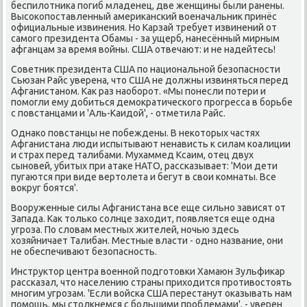
беспилотника погиб младенец, две женщины были ранены.
Высокопоставленный американский военачальник принёс
официальные извинения. Но Карзай требует извинений от
самого президента Обамы - за ущерб, нанесённый мирным
афганцам за время войны. США отвечают: и не надейтесь!
Советник президента США по национальной безопасности
Сьюзан Райс уверена, что США не должны извиняться перед
Афганистаном. Как раз наоборот. «Мы понесли потери и
помогли ему добиться демократического прогресса в борьбе
с повстанцами и 'Аль-Каидой', - отметила Райс.
Однако повстанцы не побеждены. В некоторых частях
Афганистана люди испытывают ненависть к силам коалиции
и страх перед талибами. Мухаммед Ксаим, отец двух
сыновей, убитых при атаке НАТО, рассказывает: 'Мои дети
пугаются при виде вертолета и бегут в свои комнаты. Все
вокруг боятся'.
Вооруженные силы Афганистана все еще сильно зависят от
Запада. Как только солнце заходит, появляется еще одна
угроза. По словам местных жителей, ночью здесь
хозяйничает Талибан. Местные власти - одно название, они
не обеспечивают безопасность.
Инструктор центра военной подготовки Хамаюн Зульфикар
рассказал, что населению страны приходится противостоять
многим угрозам. 'Если войска США перестанут оказывать нам
помощь, мы столкнемся с большими проблемами', - уверен