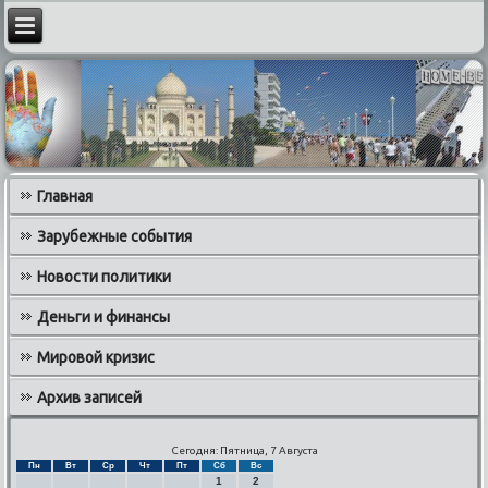
Главная
Зарубежные события
Новости политики
Деньги и финансы
Мировой кризис
Архив записей
Сегодня: Пятница, 7 Августа
Пн
Вт
Ср
Чт
Пт
Сб
Вс
1
2