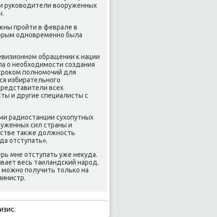
 и руководители вооруженных
ы.
жны пройти в феврале в
оторым одновременно была
левизионном обращении к нации
ла о необходимости создания
сроком полномочий для
ся избирательного
представители всех
сты и другие специалисты с
ами радиостанции сухопутных
руженных сил страны и
ьстве также должность
да отступать».
ерь мне отступать уже некуда.
ивает весь таиландский народ.
 можно получить только на
министр.
изис.