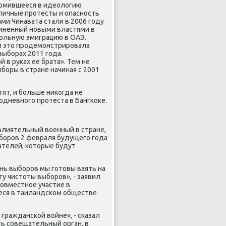
ормившееся в идеологию
личные протесты и опасность
и Чинавата стали в 2006 году
виненный новыми властями в
ольную эмиграцию в ОАЭ.
 и это продемонстрировала
выборах 2011 года.
в руках ее брата». Тем не
боры в стране начиная с 2001
тят, и больше никогда не
одневного протеста в Бангкоке.
влиятельный военный в стране,
ыборов 2 февраля будущего года
телей, которые будут
нь выборов мы готовы взять на
гу чистоты выборов», - заявил
совместное участие в
еся в таиландском обществе
гражданской войне», - сказал
ь совещательный орган, в