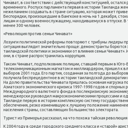
Чинават, в соответствии с действующей конституцией, остался 
временного. Роспуск парламента первая в истории Таиланда ж
нежеланием создавать в стране ситуацию, которая может приве
Беспорядки, произошедшие в Бангкоке в ночь на 1 декабря, ст
лицам и одному военнослужащему, находившемуся в отпуске. В 
менее 300 человек.
«Революция против семьи Чинават»
Лозунги политической реформы повторяют с трибуны лидеры пр
ситуация выглядит значительно проще: демонстранты борются 
таиландской политики и экономики от влияния семьи Чинават». И
они, в стране распространилась коррупция.
Таксин Чинават, подполковник полиции, ставший первым в Юго-
телекоммуникационным магнатом и миллиардером, пришел к вла
выборов 2001 года. Его партия, созданная за полгода до выборо
получила беспрецедентное в истории таиландской демократии
На долю правительства Чинавата пришлась основная нагрузка 
Азиатского экономического кризиса 1997-1998 годов и спорных
Международного валютного фонда в послекризисную экономику 
менеджерски руководил макроэкономическими процессами и о
Таиланде первую в истории комплексную систему государственн
обеспечения, резко изменившую к лучшему положение наименее
населения страны, составляющих большинство электората.
Турист из Приморья рассказал, на что похожа тайская революция
К 2004 году в среде городского среднего класса и «старой» ари