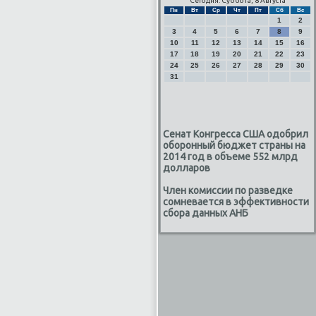
Сегодня: Суббота, 8 Августа
Пн
Вт
Ср
Чт
Пт
Сб
Вс
1
2
3
4
5
6
7
8
9
10
11
12
13
14
15
16
17
18
19
20
21
22
23
24
25
26
27
28
29
30
31
Сенат Конгресса США одобрил
оборонный бюджет страны на
2014 год в объеме 552 млрд
долларов
Член комиссии по разведке
сомневается в эффективности
сбора данных АНБ