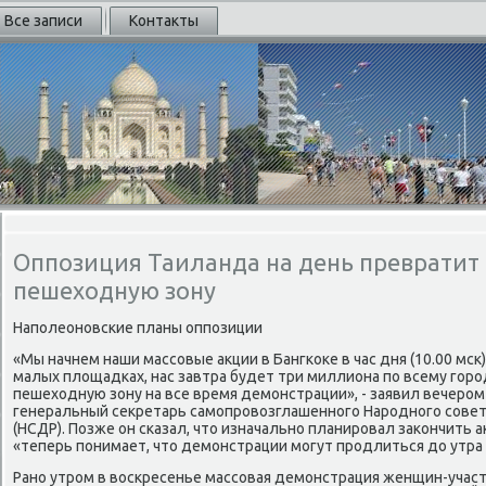
Все записи
Контакты
Оппозиция Таиланда на день превратит 
пешеходную зону
Наполеоновские планы оппозиции
«Мы начнем наши массовые акции в Бангкоке в час дня (10.00 мск
малых площадках, нас завтра будет три миллиона по всему город
пешеходную зону на все время демонстрации», - заявил вечером 
генеральный секретарь самопровозглашенного Народного сове
(НСДР). Позже он сказал, что изначально планировал закончить ак
«теперь понимает, что демонстрации могут продлиться до утра
Рано утром в воскресенье массовая демонстрация женщин-участ