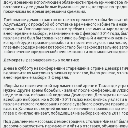
дому временно исполняющей обязанности премьер-министра Йин
возложить у ее дома белые бумажные цветы, которые по традиц
покойникам во время церемонии кремации.
Требование демонстрантов остается прежним: чтобы Чинават о
Адулъядету с просьбой об отставке временного кабинета и наз
премьера. Оппозиционеры также требуют «от имени народа кор
внеочередные выборы, назначенные на 2 февраля 2014 года, бы
парламента был бы созван частично выборный и частично назна
который будет призван разработать политическую, в том числе
главным содержанием которой стало бы «законодательное зап
«обеспечение юридической невозможности возникновения дикт
Демократы разочаровались в политике
Днем в субботу на конференции старейшей в стране Демократич
вдохновителя массовых уличных протестов, было решено, что п
внеочередные выборы 2 февраля.
«Борьба на политической парламентской арене в Таиланде утра
Нужны другие арены борьбы», - заявил после конференции Апхис
неделе вновь избранный лидером Демпартии. Демократы не выи
всеобщих выборов, но в 2008 - 2011 годах находились у власти
парламентского голосования после судебного роспуска правивш
власти. Клоном последней является нынешняя правящая партия «
главе с Йинглак Чинават, победившая на выборах в июле 2011 год
Под давлением массовых демонстраций в столице Чинават был
досрочно распустить парламент и уйти в отставку, объявив нов