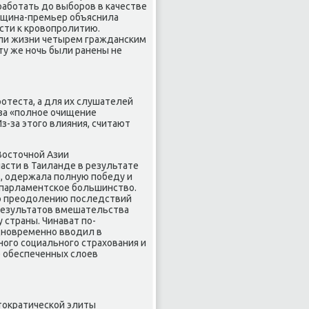
работать до выборов в качестве
енщина-премьер объяснила
сти к кровопролитию.
оили жизни четырем гражданским
ту же ночь были ранены не
отеста, а для их слушателей
за «полное очищение
з-за этого влияния, считают
Восточной Азии
сти в Таиланде в результате
в, одержала полную победу и
 парламентское большинство.
по преодолению последствий
 результатов вмешательства
страны. Чинават по-
дновременно вводил в
ого социального страхования и
 обеспеченных слоев
стократической элиты