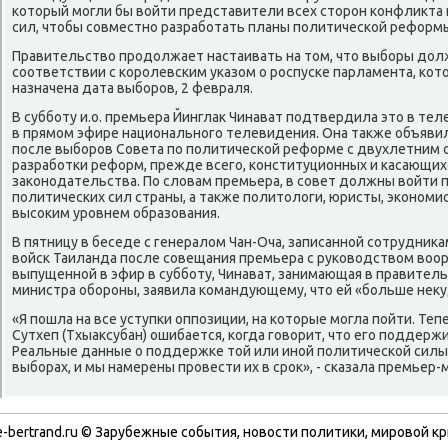
который могли бы войти представители всех сторон конфликта
сил, чтобы совместно разработать планы политической реформ
Правительство продолжает настаивать на том, что выборы дол
соответствии с королевским указом о роспуске парламента, к
назначена дата выборов, 2 февраля.
В субботу и.о. премьера Йинглак Чинават подтвердила это в те
в прямом эфире национального телевидения. Она также объяви
после выборов Совета по политической реформе с двухлетним 
разработки реформ, прежде всего, конституционных и касающих
законодательства. По словам премьера, в совет должны войти 
политических сил страны, а также политологи, юристы, экономи
высоким уровнем образования.
В пятницу в беседе с генералом Чан-Оча, записанной сотрудник
войск Таиланда после совещания премьера с руководством воо
выпущенной в эфир в субботу, Чинават, занимающая в правител
министра обороны, заявила командующему, что ей «больше неку
«Я пошла на все уступки оппозиции, на которые могла пойти. Теп
Сутхеп (Тхыаксубан) ошибается, когда говорит, что его поддерж
Реальные данные о поддержке той или иной политической силы
выборах, и мы намерены провести их в срок», - сказала премьер-
-bertrand.ru © Зарубежные события, новости политики, мировой кр