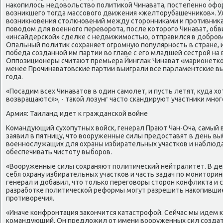
накопилось недовольство политикой Чинавата, постепенно оф
возникшего тогда массового движения «желторубашечников». У
возникновения столкновений между сторонниками и противникам
поводом для военного переворота, после которого Чинават, об
«инсайдерской» сделке с недвижимостью, отправился в добров
Опальный политик сохраняет огромную популярность в стране,
победа созданной им партии во главе с его младшей сестрой на 
Оппозиционеры считают премьера Йинглак Чинават «марионеткой 
менее Прочинаватовские партии выиграли все парламентские вы
года.
«Посадим всех Чинаватов в один самолет, и пусть летят, куда хо
возвращаются», - такой лозунг часто скандируют участники мног
Армия: Таиланд идет к гражданской войне
Командующий сухопутных войск, генерал Прают Чан-Оча, самый 
заявил в пятницу, что вооруженные силы предоставят в день в
военнослужащих для охраны избирательных участков и наблюда
обеспечивать чистоту выборов.
«Вооруженные силы сохраняют политический нейтралитет. В де
себя охрану избирательных участков и часть задач по мониторин
генерал и добавил, что только переговоры сторон конфликта и 
разработке политической реформы могут разрешить накопивши
противоречия.
«Иначе конфронтация закончится катастрофой. Сейчас мы идем к 
командующий. Он предложил от имени вооруженных сил создат