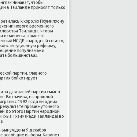
глак Чинават, чтобы
ии в Таиланде приносят только
братилась к королю Пхумипхону
начении нового временного
олевства Таиланд», чтобы
ли отменены, а вместо
ченный НСДР «народный совет»,
, конституционную реформу,
рещение популизма» и
ата большинства».
еской партии, главного
артия бойкотирует
тила для нашей партии смысл.
ит Ветчачива, на прошлой
грали с 1992 года ни одних
 в результате промежуточного
ей до этого Партии народной
Пхыа Тхаи» (Ради Таиланда) во
а.
а вынуждена 9 декабря
ые всеобщие выборы. Кабинет