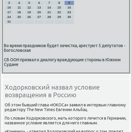
3
4
5
6
7
8
9
10
11
12
13
14
15
16
17
18
19
20
21
22
23
24
25
26
27
28
29
30
31
Во время праздников будет зачистка, арестуют 5 депутатов -
Богословская
СБ ООН призвал к диалогу враждующие стороны в Южном
Судане
Ходорковский назвал условие
возвращения в Россию
Об этом бывший глава «ЮКОСа» заявил в интервью главному
редактору The New Times Евгении Альбац.
По словам Ходорковского, мать которого лечится в Германии,
названное условие является для него главным.
«Конечно», - ответил Ходорковский на вопрос о том, поедет