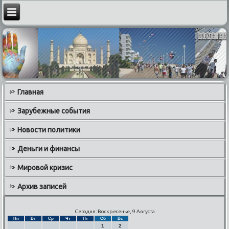
Главная
Зарубежные события
Новости политики
Деньги и финансы
Мировой кризис
Архив записей
Сегодня: Воскресенье, 9 Августа
Пн
Вт
Ср
Чт
Пт
Сб
Вс
1
2